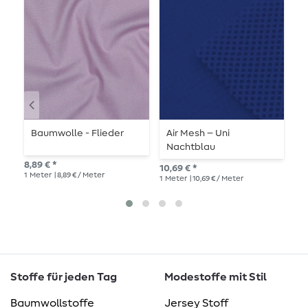
Baumwolle - Flieder
Air Mesh – Uni
A
Nachtblau
B
8,89 € *
10,69 € *
10,
1
Meter
| 8,89 € / Meter
1
Meter
| 10,69 € / Meter
1
Me
Stoffe für jeden Tag
Modestoffe mit Stil
Baumwollstoffe
Jersey Stoff