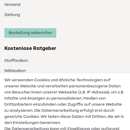
Versand
Zahlung
Bestellung widerrufen
Kostenlose Ratgeber
Stofflexikon
Nählexikon
Wir verwenden Cookies und ähnliche Technologien auf
Nähanleitungen
unserer Website und verarbeiten personenbezogene Daten
Hilfe & Kontakt
von Besucher:innen unserer Webseite (z.B. IP-Adresse), um z.B.
Inhalte und Anzeigen zu personalisieren, Medien von
Drittanbietern einzubinden oder Zugriffe auf unsere Website
Kontakt
zu analysieren. Die Datenverarbeitung erfolgt erst durch
Infos zum Betreiberwechsel
gesetzte Cookies. Wir teilen diese Daten mit Dritten, die wir in
den Einstellungen benennen.
FAQ
Die Datenverarbeitung kann mit Einwilligung oder aufgrund