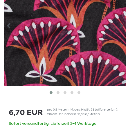
pro
0,5
Meter
inkl. ges. MwSt.
( Stoffbreite (cm):
6,70 EUR
138 cm | Grundpreis
13,39 € / Meter
)
Sofort versandfertig, Lieferzeit 2-4 Werktage