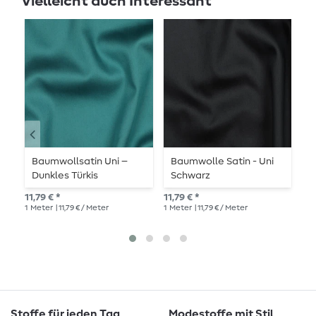
Vielleicht auch Interessant
-
Baumwollsatin Uni –
Baumwolle Satin - Uni
B
Dunkles Türkis
Schwarz
K
11,79 € *
11,79 € *
UVP
1
Meter
| 11,79 € / Meter
1
Meter
| 11,79 € / Meter
1
Me
Stoffe für jeden Tag
Modestoffe mit Stil