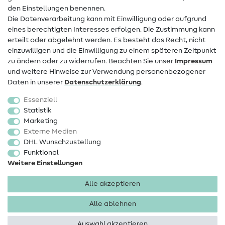
den Einstellungen benennen.
FAQ
Die Datenverarbeitung kann mit Einwilligung oder aufgrund
eines berechtigten Interesses erfolgen. Die Zustimmung kann
Widerrufsrecht
erteilt oder abgelehnt werden. Es besteht das Recht, nicht
Beliebt
einzuwilligen und die Einwilligung zu einem späteren Zeitpunkt
zu ändern oder zu widerrufen. Beachten Sie unser
Impressum
und weitere Hinweise zur Verwendung personenbezogener
Stoffe
Daten in unserer
Daten­schutz­erklärung
.
Nähzubehör
Essenziell
Sale
Statistik
Marketing
Schnittmuster
Externe Medien
DHL Wunschzustellung
Funktional
Weitere Einstellungen
Alle akzeptieren
Impressum
Datenschutz
AGB
Widerrufsbelehrung
Alle ablehnen
Auswahl akzeptieren