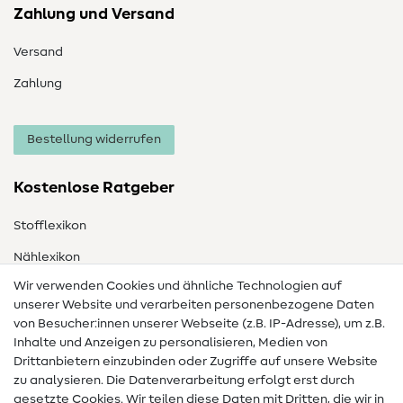
Zahlung und Versand
Versand
Zahlung
Bestellung widerrufen
Kostenlose Ratgeber
Stofflexikon
Nählexikon
Wir verwenden Cookies und ähnliche Technologien auf
Nähanleitungen
unserer Website und verarbeiten personenbezogene Daten
Hilfe & Kontakt
von Besucher:innen unserer Webseite (z.B. IP-Adresse), um z.B.
Inhalte und Anzeigen zu personalisieren, Medien von
Drittanbietern einzubinden oder Zugriffe auf unsere Website
Kontakt
zu analysieren. Die Datenverarbeitung erfolgt erst durch
Infos zum Betreiberwechsel
gesetzte Cookies. Wir teilen diese Daten mit Dritten, die wir in