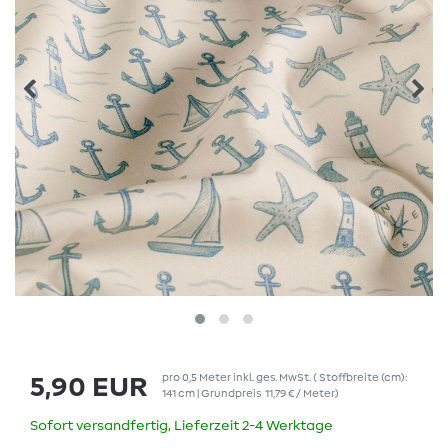
pro
0,5
Meter
inkl. ges. MwSt.
( Stoffbreite (cm):
5,90 EUR
141 cm | Grundpreis
11,79 € / Meter
)
Sofort versandfertig, Lieferzeit 2-4 Werktage