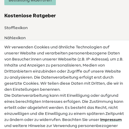
Bestellung widerrufen
Kostenlose Ratgeber
Stofflexikon
Nählexikon
Wir verwenden Cookies und ähnliche Technologien auf
Nähanleitungen
unserer Website und verarbeiten personenbezogene Daten
Hilfe & Kontakt
von Besucher:innen unserer Webseite (z.B. IP-Adresse), um z.B.
Inhalte und Anzeigen zu personalisieren, Medien von
Drittanbietern einzubinden oder Zugriffe auf unsere Website
Kontakt
zu analysieren. Die Datenverarbeitung erfolgt erst durch
Infos zum Betreiberwechsel
gesetzte Cookies. Wir teilen diese Daten mit Dritten, die wir in
den Einstellungen benennen.
FAQ
Die Datenverarbeitung kann mit Einwilligung oder aufgrund
eines berechtigten Interesses erfolgen. Die Zustimmung kann
Widerrufsrecht
erteilt oder abgelehnt werden. Es besteht das Recht, nicht
Beliebt
einzuwilligen und die Einwilligung zu einem späteren Zeitpunkt
zu ändern oder zu widerrufen. Beachten Sie unser
Impressum
und weitere Hinweise zur Verwendung personenbezogener
Stoffe