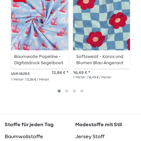
Baumwolle Popeline -
Softsweat - Karos und
B
Digitaldruck Segelboot
Blumen Blau Angeraut
P
Hellblau
12,86 € *
16,49 € *
10,
UVP 19,79 €
1
Meter
| 16,49 € / Meter
1
Me
1
Meter
| 12,86 € / Meter
Stoffe für jeden Tag
Modestoffe mit Stil
Baumwollstoffe
Jersey Stoff