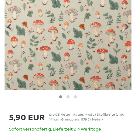
pro
0,5
Meter
inkl. ges. MwSt.
( Stoffbreite (cm):
5,90 EUR
141 cm | Grundpreis
11,79 € / Meter
)
Sofort versandfertig, Lieferzeit 2-4 Werktage