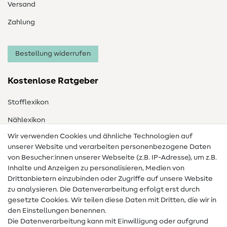
Versand
Zahlung
Bestellung widerrufen
Kostenlose Ratgeber
Stofflexikon
Nählexikon
Wir verwenden Cookies und ähnliche Technologien auf
Nähanleitungen
unserer Website und verarbeiten personenbezogene Daten
Hilfe & Kontakt
von Besucher:innen unserer Webseite (z.B. IP-Adresse), um z.B.
Inhalte und Anzeigen zu personalisieren, Medien von
Drittanbietern einzubinden oder Zugriffe auf unsere Website
Kontakt
zu analysieren. Die Datenverarbeitung erfolgt erst durch
Infos zum Betreiberwechsel
gesetzte Cookies. Wir teilen diese Daten mit Dritten, die wir in
den Einstellungen benennen.
FAQ
Die Datenverarbeitung kann mit Einwilligung oder aufgrund