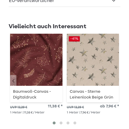
EU-Verantwortlicher
Vielleicht auch Interessant
-41%
-
Baumwoll-Canvas -
Canvas - Sterne
C
Digitaldruck
Leinenlook Beige Grün
L
Weihnachtszweige
11,38 € *
ab 7,96 € *
UVP 13,39 €
UVP 13,39 €
UVP
Bordeaux
1
Meter
| 11,38 € / Meter
1
Meter
| 7,96 € / Meter
1
Me