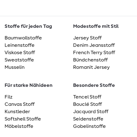
Stoffe für jeden Tag
Modestoffe mit Stil
Baumwollstoffe
Jersey Stoff
Leinenstoffe
Denim Jeansstoff
Viskose Stoff
French Terry Stoff
Sweatstoffe
Bündchenstoff
Musselin
Romanit Jersey
Für starke Nähideen
Besondere Stoffe
Filz
Tencel Stoff
Canvas Stoff
Bouclé Stoff
Kunstleder
Jacquard Stoff
Softshell Stoffe
Seidenstoffe
Möbelstoffe
Gobelinstoffe