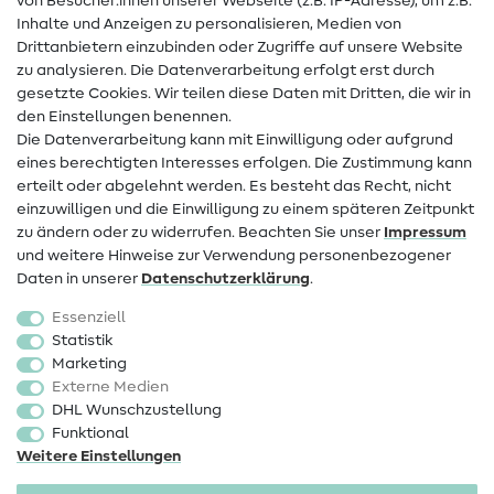
von Besucher:innen unserer Webseite (z.B. IP-Adresse), um z.B.
Hilfe & Kontakt
Inhalte und Anzeigen zu personalisieren, Medien von
Drittanbietern einzubinden oder Zugriffe auf unsere Website
Kontakt
zu analysieren. Die Datenverarbeitung erfolgt erst durch
Infos zum Betreiberwechsel
gesetzte Cookies. Wir teilen diese Daten mit Dritten, die wir in
den Einstellungen benennen.
FAQ
Die Datenverarbeitung kann mit Einwilligung oder aufgrund
eines berechtigten Interesses erfolgen. Die Zustimmung kann
Widerrufsrecht
erteilt oder abgelehnt werden. Es besteht das Recht, nicht
Beliebt
einzuwilligen und die Einwilligung zu einem späteren Zeitpunkt
zu ändern oder zu widerrufen. Beachten Sie unser
Impressum
und weitere Hinweise zur Verwendung personenbezogener
Stoffe
Daten in unserer
Daten­schutz­erklärung
.
Nähzubehör
Essenziell
Sale
Statistik
Marketing
Schnittmuster
Externe Medien
DHL Wunschzustellung
Funktional
Weitere Einstellungen