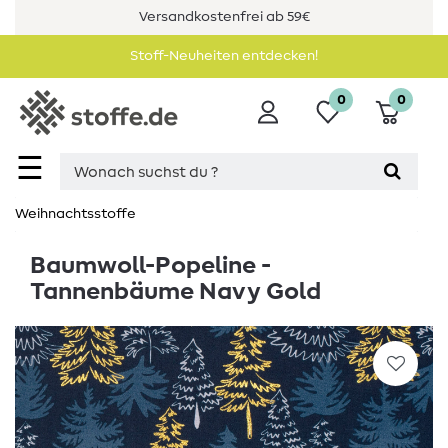
Versandkostenfrei ab 59€
Stoff-Neuheiten entdecken!
0
0
☰
Weihnachtsstoffe
Baumwoll-Popeline -
Tannenbäume Navy Gold