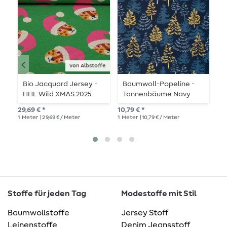
von Albstoffe
Bio Jacquard Jersey -
Baumwoll-Popeline -
B
HHL Wild XMAS 2025
Tannenbäume Navy
S
Wild Santa Grün
Gold
S
29,69 € *
10,79 € *
11,
1
Meter
| 29,69 € / Meter
1
Meter
| 10,79 € / Meter
1
Me
Stoffe für jeden Tag
Modestoffe mit Stil
Baumwollstoffe
Jersey Stoff
Leinenstoffe
Denim Jeansstoff