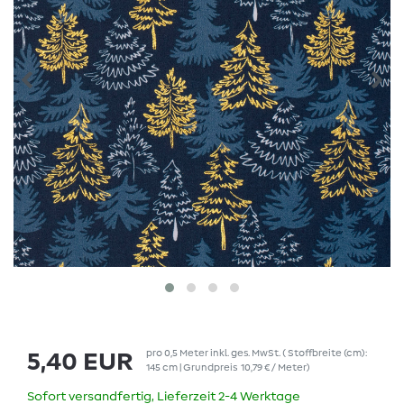
pro
0,5
Meter
inkl. ges. MwSt.
( Stoffbreite (cm):
5,40 EUR
145 cm | Grundpreis
10,79 € / Meter
)
Sofort versandfertig, Lieferzeit 2-4 Werktage