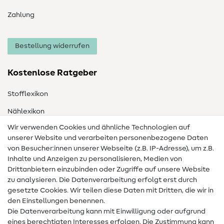
Zahlung
Bestellung widerrufen
Kostenlose Ratgeber
Stofflexikon
Nählexikon
Wir verwenden Cookies und ähnliche Technologien auf
Nähanleitungen
unserer Website und verarbeiten personenbezogene Daten
Hilfe & Kontakt
von Besucher:innen unserer Webseite (z.B. IP-Adresse), um z.B.
Inhalte und Anzeigen zu personalisieren, Medien von
Drittanbietern einzubinden oder Zugriffe auf unsere Website
Kontakt
zu analysieren. Die Datenverarbeitung erfolgt erst durch
Infos zum Betreiberwechsel
gesetzte Cookies. Wir teilen diese Daten mit Dritten, die wir in
den Einstellungen benennen.
FAQ
Die Datenverarbeitung kann mit Einwilligung oder aufgrund
eines berechtigten Interesses erfolgen. Die Zustimmung kann
Widerrufsrecht