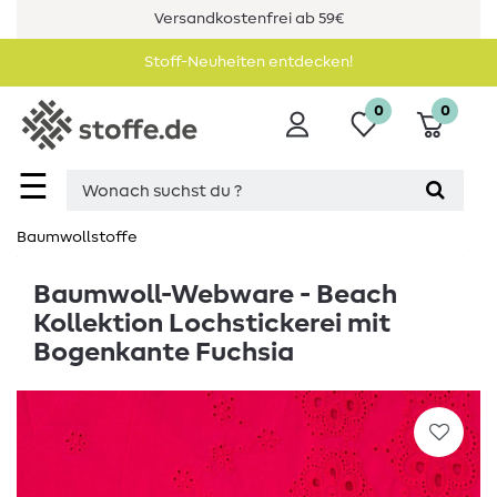
Versandkostenfrei ab 59€
Stoff-Neuheiten entdecken!
0
0
☰
Baumwollstoffe
Baumwoll-Webware - Beach
Kollektion Lochstickerei mit
Bogenkante Fuchsia