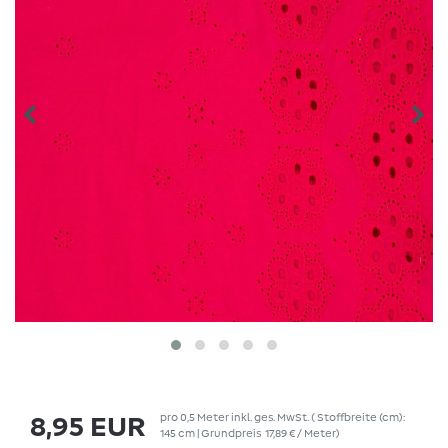
pro
0,5
Meter
inkl. ges. MwSt.
( Stoffbreite (cm):
8,95 EUR
145 cm | Grundpreis
17,89 € / Meter
)