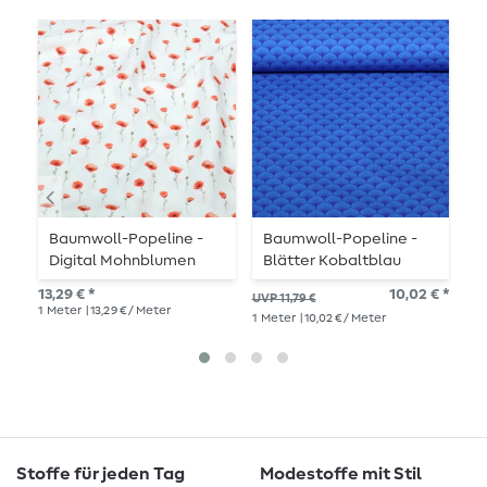
Baumwoll-Popeline -
Baumwoll-Popeline -
B
Digital Mohnblumen
Blätter Kobaltblau
S
Ecru
B
13,29 € *
10,02 € *
UVP 11,79 €
UVP
1
Meter
| 13,29 € / Meter
1
Meter
| 10,02 € / Meter
1
Me
Stoffe für jeden Tag
Modestoffe mit Stil