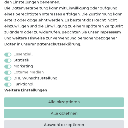
den Einstellungen benennen.
FAQ
Die Datenverarbeitung kann mit Einwilligung oder aufgrund
eines berechtigten Interesses erfolgen. Die Zustimmung kann
Widerrufsrecht
erteilt oder abgelehnt werden. Es besteht das Recht, nicht
Beliebt
einzuwilligen und die Einwilligung zu einem späteren Zeitpunkt
zu ändern oder zu widerrufen. Beachten Sie unser
Impressum
und weitere Hinweise zur Verwendung personenbezogener
Stoffe
Daten in unserer
Daten­schutz­erklärung
.
Nähzubehör
Essenziell
Sale
Statistik
Marketing
Schnittmuster
Externe Medien
DHL Wunschzustellung
Funktional
Weitere Einstellungen
Alle akzeptieren
Impressum
Datenschutz
AGB
Widerrufsbelehrung
Alle ablehnen
Auswahl akzeptieren
Copyright 2026 SewIY GmbH