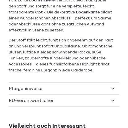
sich. Zarte
Lochstickerei
verläuft gleichmäßig über
den Stoff und sorgt für eine verspielte, leicht
transparente Optik. Die dekorative
Bogenkante
bildet
einen wunderschönen Abschluss – perfekt, um Säume
oder Abschlüsse ganz ohne zusätzlichen Aufwand
effektvoll in Szene zu setzen.
Der Stoff fällt leicht, fühlt sich angenehm auf der Haut
an und versprüht sofort Urlaubslaune. Ob romantische
Blusen, luftige Kleider, schwingende Röcke, süße
Tuniken, zauberhafte Kinderkleidung oder hübsche
Accessoires – dieses fuchsiafarbene Highlight bringt
frische, feminine Eleganz in jede Garderobe.
Pflegehinweise
EU-Verantwortlicher
Vielleicht auch Interessant