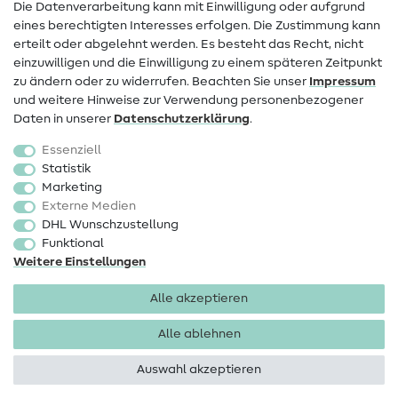
Die Datenverarbeitung kann mit Einwilligung oder aufgrund
eines berechtigten Interesses erfolgen. Die Zustimmung kann
Widerrufsrecht
erteilt oder abgelehnt werden. Es besteht das Recht, nicht
Beliebt
einzuwilligen und die Einwilligung zu einem späteren Zeitpunkt
zu ändern oder zu widerrufen. Beachten Sie unser
Impressum
und weitere Hinweise zur Verwendung personenbezogener
Stoffe
Daten in unserer
Daten­schutz­erklärung
.
Nähzubehör
Essenziell
Sale
Statistik
Marketing
Schnittmuster
Externe Medien
DHL Wunschzustellung
Funktional
Weitere Einstellungen
Alle akzeptieren
Impressum
Datenschutz
AGB
Widerrufsbelehrung
Alle ablehnen
Auswahl akzeptieren
Copyright 2026 SewIY GmbH