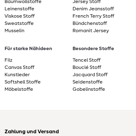
Baumwollstoffe
Jersey Stoff
Leinenstoffe
Denim Jeansstoff
Viskose Stoff
French Terry Stoff
Sweatstoffe
Bündchenstoff
Musselin
Romanit Jersey
Für starke Nähideen
Besondere Stoffe
Filz
Tencel Stoff
Canvas Stoff
Bouclé Stoff
Kunstleder
Jacquard Stoff
Softshell Stoffe
Seidenstoffe
Möbelstoffe
Gobelinstoffe
Zahlung und Versand