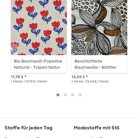
Bio Baumwoll-Popeline
Beschichtete
B
Natural - Tulpen Natur
Baumwolle - Blätter
Ecru
8,8
11,79 € *
13,49 € *
1
Me
1
Meter
| 11,79 € / Meter
1
Meter
| 13,49 € / Meter
Stoffe für jeden Tag
Modestoffe mit Stil