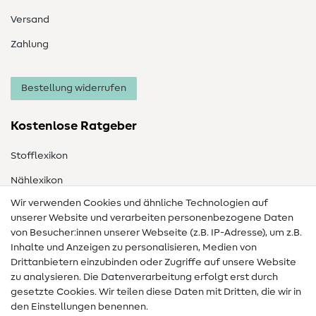
Versand
Zahlung
Bestellung widerrufen
Kostenlose Ratgeber
Stofflexikon
Nählexikon
Wir verwenden Cookies und ähnliche Technologien auf
Nähanleitungen
unserer Website und verarbeiten personenbezogene Daten
von Besucher:innen unserer Webseite (z.B. IP-Adresse), um z.B.
Hilfe & Kontakt
Inhalte und Anzeigen zu personalisieren, Medien von
Drittanbietern einzubinden oder Zugriffe auf unsere Website
Kontakt
zu analysieren. Die Datenverarbeitung erfolgt erst durch
Infos zum Betreiberwechsel
gesetzte Cookies. Wir teilen diese Daten mit Dritten, die wir in
den Einstellungen benennen.
FAQ