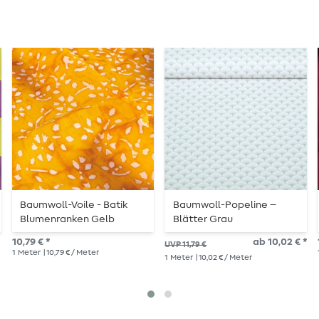
Baumwoll-Voile - Batik
Baumwoll-Popeline –
Blumenranken Gelb
Blätter Grau
10,79 € *
ab 10,02 € *
UVP 11,79 €
1
Meter
| 10,79 € / Meter
1
Meter
| 10,02 € / Meter