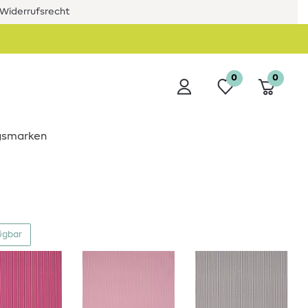
Widerrufsrecht
0
0
ngsmarken
ügbar