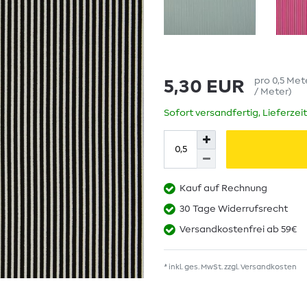
pro
0,5
Met
5,30 EUR
/ Meter
)
Sofort versandfertig, Lieferzei
Kauf auf Rechnung
30 Tage Widerrufsrecht
Versandkostenfrei ab 59€
* inkl. ges. MwSt. zzgl.
Versandkosten