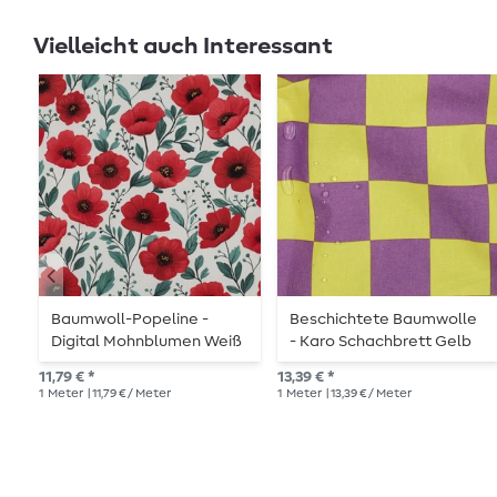
Vielleicht auch Interessant
Baumwoll-Popeline -
Beschichtete Baumwolle
Digital Mohnblumen Weiß
- Karo Schachbrett Gelb
Lila
11,79 € *
13,39 € *
1
Meter
| 11,79 € / Meter
1
Meter
| 13,39 € / Meter