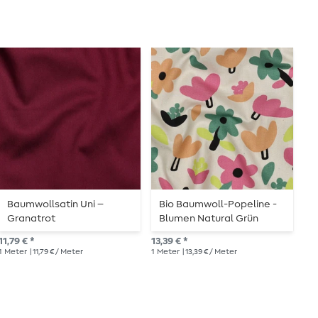
Baumwollsatin Uni –
Bio Baumwoll-Popeline -
B
Granatrot
Blumen Natural Grün
D
11,79 € *
13,39 € *
13,
1
Meter
| 11,79 € / Meter
1
Meter
| 13,39 € / Meter
1
Me