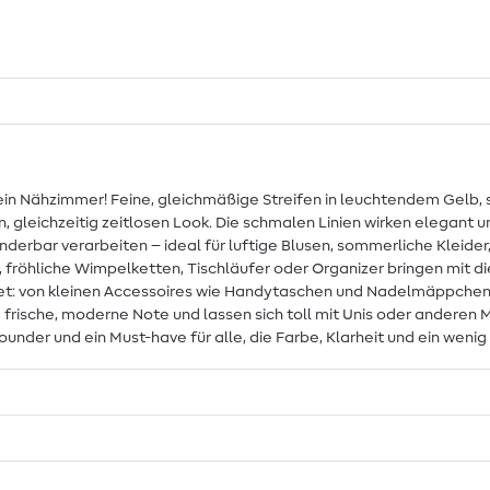
dein Nähzimmer! Feine, gleichmäßige Streifen in leuchtendem Gelb,
leichzeitig zeitlosen Look. Die schmalen Linien wirken elegant u
erbar verarbeiten – ideal für luftige Blusen, sommerliche Kleider
, fröhliche Wimpelketten, Tischläufer oder Organizer bringen mit di
gnet: von kleinen Accessoires wie Handytaschen und Nadelmäppchen 
 frische, moderne Note und lassen sich toll mit Unis oder anderen 
lrounder und ein Must-have für alle, die Farbe, Klarheit und ein weni