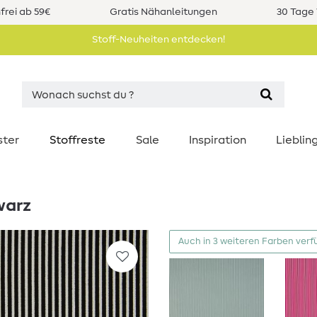
rei ab 59€
Gratis Nähanleitungen
30 Tage 
Stoff-Neuheiten entdecken!
ster
Stoffreste
Sale
Inspiration
Liebli
warz
Auch in 3 weiteren Farben verf