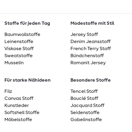
Stoffe für jeden Tag
Modestoffe mit Stil
Baumwollstoffe
Jersey Stoff
Leinenstoffe
Denim Jeansstoff
Viskose Stoff
French Terry Stoff
Sweatstoffe
Bündchenstoff
Musselin
Romanit Jersey
Für starke Nähideen
Besondere Stoffe
Filz
Tencel Stoff
Canvas Stoff
Bouclé Stoff
Kunstleder
Jacquard Stoff
Softshell Stoffe
Seidenstoffe
Möbelstoffe
Gobelinstoffe