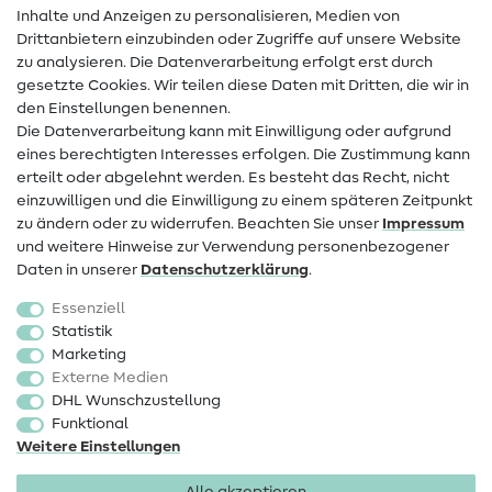
Inhalte und Anzeigen zu personalisieren, Medien von
Drittanbietern einzubinden oder Zugriffe auf unsere Website
Kontakt
zu analysieren. Die Datenverarbeitung erfolgt erst durch
Infos zum Betreiberwechsel
gesetzte Cookies. Wir teilen diese Daten mit Dritten, die wir in
den Einstellungen benennen.
FAQ
Die Datenverarbeitung kann mit Einwilligung oder aufgrund
eines berechtigten Interesses erfolgen. Die Zustimmung kann
Widerrufsrecht
erteilt oder abgelehnt werden. Es besteht das Recht, nicht
Beliebt
einzuwilligen und die Einwilligung zu einem späteren Zeitpunkt
zu ändern oder zu widerrufen. Beachten Sie unser
Impressum
und weitere Hinweise zur Verwendung personenbezogener
Stoffe
Daten in unserer
Daten­schutz­erklärung
.
Nähzubehör
Essenziell
Sale
Statistik
Marketing
Schnittmuster
Externe Medien
DHL Wunschzustellung
Funktional
Weitere Einstellungen