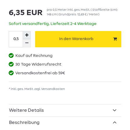
pro
0,5
Meter
inkl. ges. MwSt.
( Stoffbreite (cm):
6,35 EUR
148 cm | Grundpreis
12,69 € / Meter
)
Sofort versandfertig, Lieferzeit 2-4 Werktage
In den Warenkorb
Kauf auf Rechnung
30 Tage Widerrufsrecht
Versandkostenfrei ab 59€
* inkl. ges. MwSt. zzgl.
Versandkosten
Weitere Details
Beschreibung