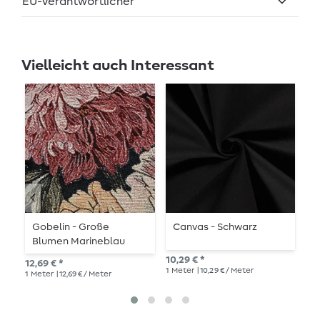
EU-Verantwortlicher
Vielleicht auch Interessant
Gobelin - Große
Canvas - Schwarz
B
Blumen Marineblau
L
Multicolor
B
10,29 € *
12,69 € *
12,
1
Meter
| 10,29 € / Meter
1
Meter
| 12,69 € / Meter
1
Me