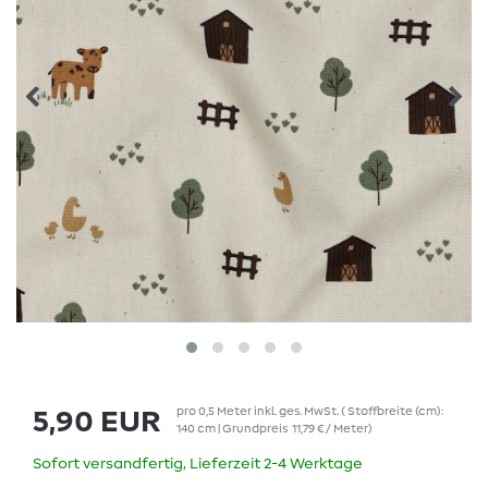
pro
0,5
Meter
inkl. ges. MwSt.
( Stoffbreite (cm):
5,90 EUR
140 cm | Grundpreis
11,79 € / Meter
)
Sofort versandfertig, Lieferzeit 2-4 Werktage