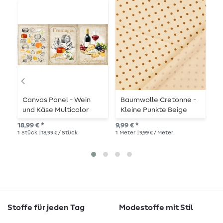
Canvas Panel - Wein
Baumwolle Cretonne -
B
und Käse Multicolor
Kleine Punkte Beige
P
Sand Wash
18,99 € *
9,99 € *
9,9
1
Stück
| 18,99 € / Stück
1
Meter
| 9,99 € / Meter
1
Me
Stoffe für jeden Tag
Modestoffe mit Stil