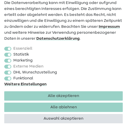
Die Datenverarbeitung kann mit Einwilligung oder aufgrund
eines berechtigten Interesses erfolgen. Die Zustimmung kann
Widerrufsrecht
erteilt oder abgelehnt werden. Es besteht das Recht, nicht
Beliebt
einzuwilligen und die Einwilligung zu einem späteren Zeitpunkt
zu ändern oder zu widerrufen. Beachten Sie unser
Impressum
und weitere Hinweise zur Verwendung personenbezogener
Stoffe
Daten in unserer
Daten­schutz­erklärung
.
Nähzubehör
Essenziell
Sale
Statistik
Marketing
Schnittmuster
Externe Medien
DHL Wunschzustellung
Funktional
Weitere Einstellungen
Alle akzeptieren
Impressum
Datenschutz
AGB
Widerrufsbelehrung
Alle ablehnen
Auswahl akzeptieren
Copyright 2026 SewIY GmbH