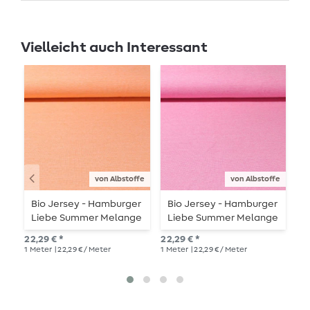
Vielleicht auch Interessant
von Albstoffe
von Albstoffe
Bio Jersey - Hamburger
Bio Jersey - Hamburger
B
Liebe Summer Melange
Liebe Summer Melange
M
22,29 € *
22,29 € *
12,
1
Meter
| 22,29 € / Meter
1
Meter
| 22,29 € / Meter
1
Me