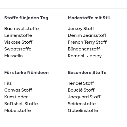
Stoffe für jeden Tag
Modestoffe mit Stil
Baumwollstoffe
Jersey Stoff
Leinenstoffe
Denim Jeansstoff
Viskose Stoff
French Terry Stoff
Sweatstoffe
Bündchenstoff
Musselin
Romanit Jersey
Für starke Nähideen
Besondere Stoffe
Filz
Tencel Stoff
Canvas Stoff
Bouclé Stoff
Kunstleder
Jacquard Stoff
Softshell Stoffe
Seidenstoffe
Möbelstoffe
Gobelinstoffe