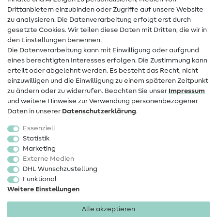
Drittanbietern einzubinden oder Zugriffe auf unsere Website
Kontakt
zu analysieren. Die Datenverarbeitung erfolgt erst durch
Infos zum Betreiberwechsel
gesetzte Cookies. Wir teilen diese Daten mit Dritten, die wir in
den Einstellungen benennen.
FAQ
Die Datenverarbeitung kann mit Einwilligung oder aufgrund
eines berechtigten Interesses erfolgen. Die Zustimmung kann
Widerrufsrecht
erteilt oder abgelehnt werden. Es besteht das Recht, nicht
Beliebt
einzuwilligen und die Einwilligung zu einem späteren Zeitpunkt
zu ändern oder zu widerrufen. Beachten Sie unser
Impressum
und weitere Hinweise zur Verwendung personenbezogener
Stoffe
Daten in unserer
Daten­schutz­erklärung
.
Nähzubehör
Essenziell
Sale
Statistik
Marketing
Schnittmuster
Externe Medien
DHL Wunschzustellung
Funktional
Weitere Einstellungen
Alle akzeptieren