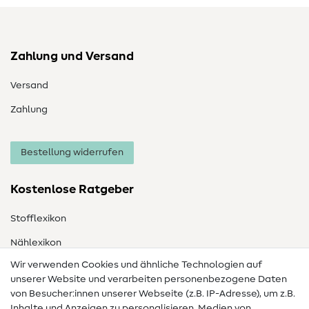
Zahlung und Versand
Versand
Zahlung
Bestellung widerrufen
Kostenlose Ratgeber
Stofflexikon
Nählexikon
Wir verwenden Cookies und ähnliche Technologien auf
Nähanleitungen
unserer Website und verarbeiten personenbezogene Daten
von Besucher:innen unserer Webseite (z.B. IP-Adresse), um z.B.
Hilfe & Kontakt
Inhalte und Anzeigen zu personalisieren, Medien von