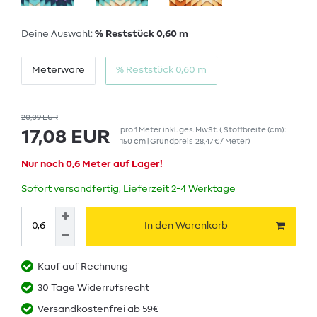
Deine Auswahl:
% Reststück 0,60 m
Meterware
% Reststück 0,60 m
20,09 EUR
pro
1
Meter
inkl. ges. MwSt.
( Stoffbreite (cm):
17,08 EUR
150 cm | Grundpreis
28,47 € / Meter
)
Nur noch 0,6 Meter auf Lager!
Sofort versandfertig, Lieferzeit 2-4 Werktage
In den Warenkorb
Kauf auf Rechnung
30 Tage Widerrufsrecht
Versandkostenfrei ab 59€