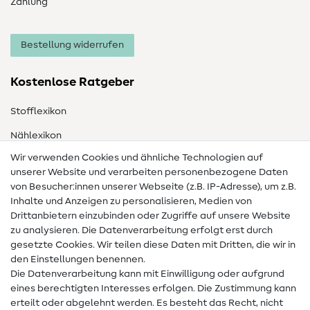
Zahlung
Bestellung widerrufen
Kostenlose Ratgeber
Stofflexikon
Nählexikon
Wir verwenden Cookies und ähnliche Technologien auf
Nähanleitungen
unserer Website und verarbeiten personenbezogene Daten
von Besucher:innen unserer Webseite (z.B. IP-Adresse), um z.B.
Hilfe & Kontakt
Inhalte und Anzeigen zu personalisieren, Medien von
Drittanbietern einzubinden oder Zugriffe auf unsere Website
Kontakt
zu analysieren. Die Datenverarbeitung erfolgt erst durch
Infos zum Betreiberwechsel
gesetzte Cookies. Wir teilen diese Daten mit Dritten, die wir in
den Einstellungen benennen.
FAQ
Die Datenverarbeitung kann mit Einwilligung oder aufgrund
eines berechtigten Interesses erfolgen. Die Zustimmung kann
Widerrufsrecht
erteilt oder abgelehnt werden. Es besteht das Recht, nicht