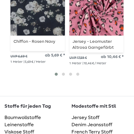
Chiffon - Rosen Navy
Jersey - Leomuster
B
Altrosa Garngefärbt
W
ab 5,69 € *
UVP 6,69 €
ab 10,46 € *
UVP 17,59 €
UVP
1
Meter
| 5,69 € / Meter
1
Meter
| 10,46 € / Meter
1
Me
Stoffe für jeden Tag
Modestoffe mit Stil
Baumwollstoffe
Jersey Stoff
Leinenstoffe
Denim Jeansstoff
Viskose Stoff
French Terry Stoff