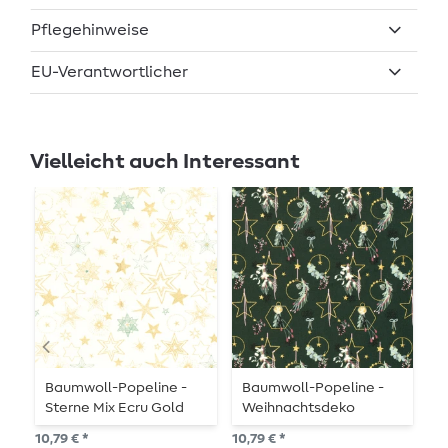
Pflegehinweise
EU-Verantwortlicher
Vielleicht auch Interessant
Baumwoll-Popeline -
Baumwoll-Popeline -
B
Sterne Mix Ecru Gold
Weihnachtsdeko
W
Dunkelgrün Gold
B
10,79 € *
10,79 € *
10,