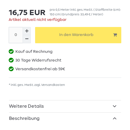
pro
0,5
Meter
inkl. ges. MwSt.
( Stoffbreite (cm):
16,75 EUR
150 cm | Grundpreis
33,49 € / Meter
)
Artikel aktuell nicht verfügbar
In den Warenkorb
Kauf auf Rechnung
30 Tage Widerrufsrecht
Versandkostenfrei ab 59€
* inkl. ges. MwSt. zzgl.
Versandkosten
Weitere Details
Beschreibung