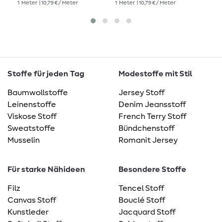
1
Meter
| 10,79 € / Meter
1
Meter
| 10,79 € / Meter
1
Me
Stoffe für jeden Tag
Modestoffe mit Stil
Baumwollstoffe
Jersey Stoff
Leinenstoffe
Denim Jeansstoff
Viskose Stoff
French Terry Stoff
Sweatstoffe
Bündchenstoff
Musselin
Romanit Jersey
Für starke Nähideen
Besondere Stoffe
Filz
Tencel Stoff
Canvas Stoff
Bouclé Stoff
Kunstleder
Jacquard Stoff