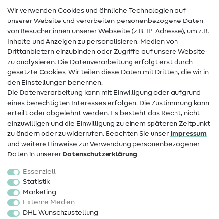
Wir verwenden Cookies und ähnliche Technologien auf
Nähanleitungen
unserer Website und verarbeiten personenbezogene Daten
von Besucher:innen unserer Webseite (z.B. IP-Adresse), um z.B.
Hilfe & Kontakt
Inhalte und Anzeigen zu personalisieren, Medien von
Drittanbietern einzubinden oder Zugriffe auf unsere Website
Kontakt
zu analysieren. Die Datenverarbeitung erfolgt erst durch
Infos zum Betreiberwechsel
gesetzte Cookies. Wir teilen diese Daten mit Dritten, die wir in
den Einstellungen benennen.
FAQ
Die Datenverarbeitung kann mit Einwilligung oder aufgrund
eines berechtigten Interesses erfolgen. Die Zustimmung kann
Widerrufsrecht
erteilt oder abgelehnt werden. Es besteht das Recht, nicht
Beliebt
einzuwilligen und die Einwilligung zu einem späteren Zeitpunkt
zu ändern oder zu widerrufen. Beachten Sie unser
Impressum
und weitere Hinweise zur Verwendung personenbezogener
Stoffe
Daten in unserer
Daten­schutz­erklärung
.
Nähzubehör
Essenziell
Sale
Statistik
Marketing
Schnittmuster
Externe Medien
DHL Wunschzustellung