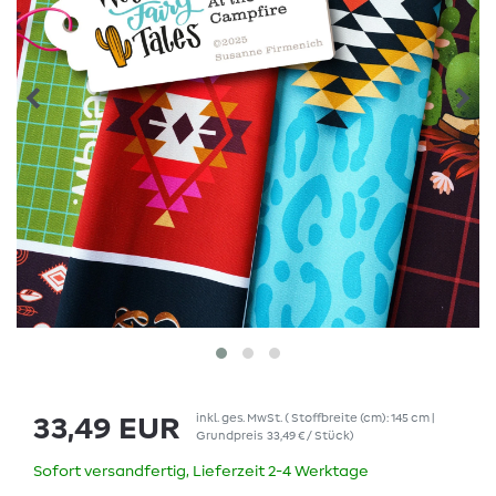
inkl. ges. MwSt.
( Stoffbreite (cm): 145 cm |
33,49 EUR
Grundpreis
33,49 € / Stück
)
Sofort versandfertig, Lieferzeit 2-4 Werktage