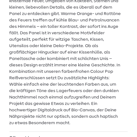
knisternde Feuer, umgeben von Kakteen, Sternen und
kleinen, liebevollen Details, die es überall auf dem
Panel zu entdecken gibt. Warme Orange- und Rottöne
des Feuers treffen auf kühle Blau- und Petrolnuancen
des Himmels – ein toller Kontrast, der sofort ins Auge
fällt. Das Panel ist in verschiedene Motivfelder
aufgeteilt, perfekt für witzige Taschen, Kissen,
Utensilos oder kleine Deko-Projekte. Ob als
großflächiger Hingucker auf einer Kissenhülle, als
Paneltasche oder kombiniert mit schlichten Unis –
dieses Design erzählt immer eine kleine Geschichte. In
Kombination mit unseren farbenfrohen Colour Pop
Reißverschlüssen setzt Du zusätzliche Highlights:
Wähle einfach eine der leuchtenden Farben aus, um
die kräftigen Töne des Lagerfeuers oder den dunklen
Nachthimmel noch einmal aufzugreifen und Deinem
Projekt das gewisse Etwas zu verleihen. Ein
hochwertiger Digitaldruck auf Bio-Canvas, der Deine
Nähprojekte nicht nur optisch, sondern auch haptisch
zu etwas Besonderem macht.