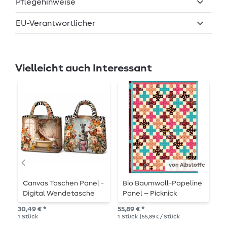
Pflegehinweise
EU-Verantwortlicher
Vielleicht auch Interessant
von Albstoffe
Canvas Taschen Panel -
Bio Baumwoll-Popeline
B
Digital Wendetasche
Panel – Picknick
P
Badezimmer Multicolor
Cheater Quilt Schwarz
2
30,49 € *
55,89 € *
27,
1
Stück
1
Stück
| 55,89 € / Stück
1
St