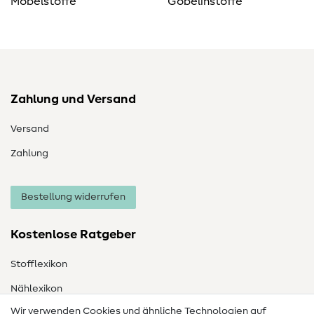
Möbelstoffe
Gobelinstoffe
Zahlung und Versand
Versand
Zahlung
Bestellung widerrufen
Kostenlose Ratgeber
Stofflexikon
Nählexikon
Wir verwenden Cookies und ähnliche Technologien auf
Nähanleitungen