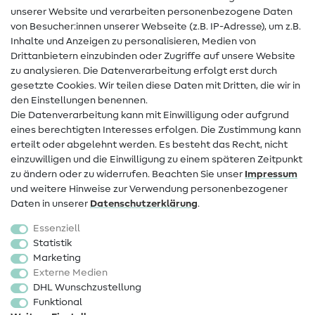
unserer Website und verarbeiten personenbezogene Daten
Hilfe & Kontakt
von Besucher:innen unserer Webseite (z.B. IP-Adresse), um z.B.
Inhalte und Anzeigen zu personalisieren, Medien von
Drittanbietern einzubinden oder Zugriffe auf unsere Website
Kontakt
zu analysieren. Die Datenverarbeitung erfolgt erst durch
Infos zum Betreiberwechsel
gesetzte Cookies. Wir teilen diese Daten mit Dritten, die wir in
den Einstellungen benennen.
FAQ
Die Datenverarbeitung kann mit Einwilligung oder aufgrund
eines berechtigten Interesses erfolgen. Die Zustimmung kann
Widerrufsrecht
erteilt oder abgelehnt werden. Es besteht das Recht, nicht
Beliebt
einzuwilligen und die Einwilligung zu einem späteren Zeitpunkt
zu ändern oder zu widerrufen. Beachten Sie unser
Impressum
und weitere Hinweise zur Verwendung personenbezogener
Stoffe
Daten in unserer
Daten­schutz­erklärung
.
Nähzubehör
Essenziell
Sale
Statistik
Marketing
Schnittmuster
Externe Medien
DHL Wunschzustellung
Funktional