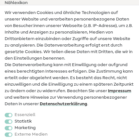
Nählexikon
Wir verwenden Cookies und ähnliche Technologien auf
Nähanleitungen
unserer Website und verarbeiten personenbezogene Daten
von Besucher:innen unserer Webseite (z.B. IP-Adresse), um z.B.
Hilfe & Kontakt
Inhalte und Anzeigen zu personalisieren, Medien von
Drittanbietern einzubinden oder Zugriffe auf unsere Website
Kontakt
zu analysieren. Die Datenverarbeitung erfolgt erst durch
Infos zum Betreiberwechsel
gesetzte Cookies. Wir teilen diese Daten mit Dritten, die wir in
den Einstellungen benennen.
FAQ
Die Datenverarbeitung kann mit Einwilligung oder aufgrund
eines berechtigten Interesses erfolgen. Die Zustimmung kann
Widerrufsrecht
erteilt oder abgelehnt werden. Es besteht das Recht, nicht
Beliebt
einzuwilligen und die Einwilligung zu einem späteren Zeitpunkt
zu ändern oder zu widerrufen. Beachten Sie unser
Impressum
und weitere Hinweise zur Verwendung personenbezogener
Stoffe
Daten in unserer
Daten­schutz­erklärung
.
Nähzubehör
Essenziell
Sale
Statistik
Marketing
Schnittmuster
Externe Medien