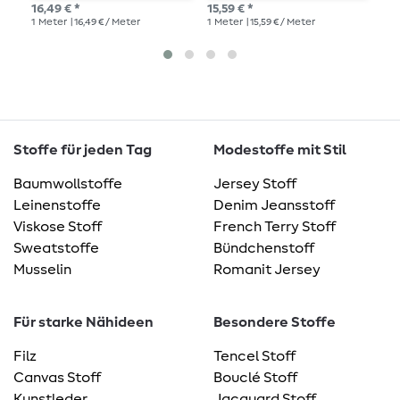
16,49 € *
15,59 € *
14,
1
Meter
| 16,49 € / Meter
1
Meter
| 15,59 € / Meter
1
Me
Stoffe für jeden Tag
Modestoffe mit Stil
Baumwollstoffe
Jersey Stoff
Leinenstoffe
Denim Jeansstoff
Viskose Stoff
French Terry Stoff
Sweatstoffe
Bündchenstoff
Musselin
Romanit Jersey
Für starke Nähideen
Besondere Stoffe
Filz
Tencel Stoff
Canvas Stoff
Bouclé Stoff
Kunstleder
Jacquard Stoff