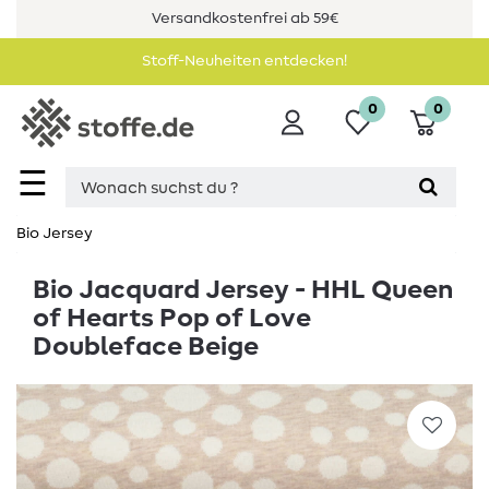
Versandkostenfrei ab 59€
Stoff-Neuheiten entdecken!
0
0
☰
Bio Jersey
Bio Jacquard Jersey - HHL Queen
of Hearts Pop of Love
Doubleface Beige