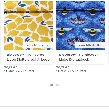
von Albstoffe
von Albstoffe
Bio Jersey - Hamburger
Bio Jersey - Hamburger
Liebe Digitaldruck Al Lago
Liebe Digitaldruck
Limone Gelb
Beetles & Bugs Bees and
*
26,79 € *
26,79 € *
Friends Blau
1
Meter
| 26,79 € / Meter
1
Meter
| 26,79 € / Meter