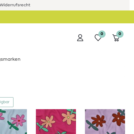
Widerrufsrecht
0
0
ngsmarken
ügbar