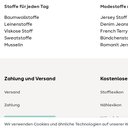
Stoffe für jeden Tag
Modestoffe m
Baumwollstoffe
Jersey Stoff
Leinenstoffe
Denim Jeans
Viskose Stoff
French Terry
Sweatstoffe
Bündchensto
Musselin
Romanit Jer
Zahlung und Versand
Kostenlose
Versand
Stofflexikon
Zahlung
Nählexikon
Nähanleitung
Bestellung widerrufen
Wir verwenden Cookies und ähnliche Technologien auf unserer