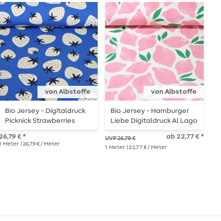
von Albstoffe
von Albstoffe
Bio Jersey - Digitaldruck
Bio Jersey - Hamburger
B
Picknick Strawberries
Liebe Digitaldruck Al Lago
P
Royalblau
Limone Rosa
R
26,79 € *
ab 22,77 € *
UVP 26,79 €
UVP
1
Meter
| 26,79 € / Meter
1
Meter
| 22,77 € / Meter
1
Me