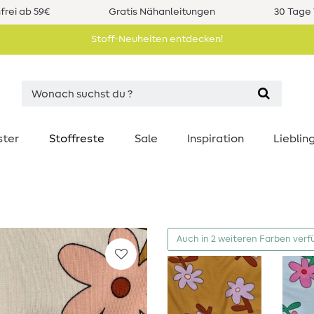
rei ab 59€
Gratis Nähanleitungen
30 Tage 
Stoff-Neuheiten entdecken!
ster
Stoffreste
Sale
Inspiration
Liebli
Auch in 2 weiteren Farben verf