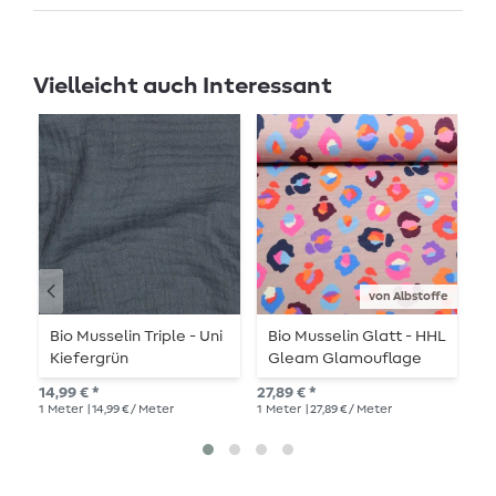
Vielleicht auch Interessant
von Albstoffe
Bio Musselin Triple - Uni
Bio Musselin Glatt - HHL
B
Kiefergrün
Gleam Glamouflage
Sand
12,
14,99 € *
27,89 € *
1
Me
1
Meter
| 14,99 € / Meter
1
Meter
| 27,89 € / Meter