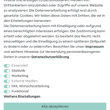
Inhalte und Anzeigen zu personalisieren, Medien von
Drittanbietern einzubinden oder Zugriffe auf unsere Website
Kontakt
zu analysieren. Die Datenverarbeitung erfolgt erst durch
Infos zum Betreiberwechsel
gesetzte Cookies. Wir teilen diese Daten mit Dritten, die wir in
den Einstellungen benennen.
FAQ
Die Datenverarbeitung kann mit Einwilligung oder aufgrund
eines berechtigten Interesses erfolgen. Die Zustimmung kann
Widerrufsrecht
erteilt oder abgelehnt werden. Es besteht das Recht, nicht
Beliebt
einzuwilligen und die Einwilligung zu einem späteren Zeitpunkt
zu ändern oder zu widerrufen. Beachten Sie unser
Impressum
und weitere Hinweise zur Verwendung personenbezogener
Stoffe
Daten in unserer
Daten­schutz­erklärung
.
Nähzubehör
Essenziell
Sale
Statistik
Marketing
Schnittmuster
Externe Medien
DHL Wunschzustellung
Funktional
Weitere Einstellungen
Alle akzeptieren