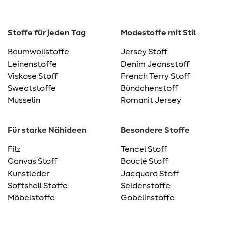
Stoffe für jeden Tag
Modestoffe mit Stil
Baumwollstoffe
Jersey Stoff
Leinenstoffe
Denim Jeansstoff
Viskose Stoff
French Terry Stoff
Sweatstoffe
Bündchenstoff
Musselin
Romanit Jersey
Für starke Nähideen
Besondere Stoffe
Filz
Tencel Stoff
Canvas Stoff
Bouclé Stoff
Kunstleder
Jacquard Stoff
Softshell Stoffe
Seidenstoffe
Möbelstoffe
Gobelinstoffe