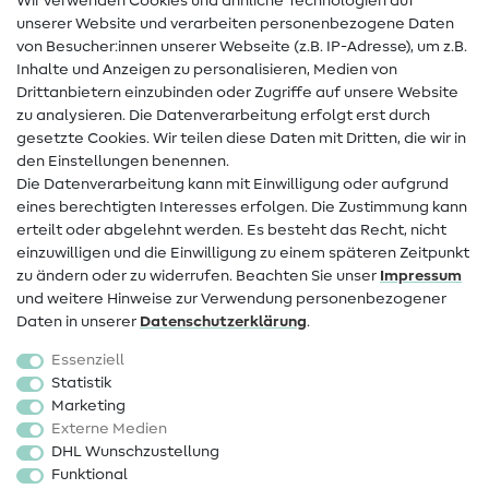
Wir verwenden Cookies und ähnliche Technologien auf
Nähanleitungen
unserer Website und verarbeiten personenbezogene Daten
von Besucher:innen unserer Webseite (z.B. IP-Adresse), um z.B.
Hilfe & Kontakt
Inhalte und Anzeigen zu personalisieren, Medien von
Drittanbietern einzubinden oder Zugriffe auf unsere Website
Kontakt
zu analysieren. Die Datenverarbeitung erfolgt erst durch
Infos zum Betreiberwechsel
gesetzte Cookies. Wir teilen diese Daten mit Dritten, die wir in
den Einstellungen benennen.
FAQ
Die Datenverarbeitung kann mit Einwilligung oder aufgrund
eines berechtigten Interesses erfolgen. Die Zustimmung kann
Widerrufsrecht
erteilt oder abgelehnt werden. Es besteht das Recht, nicht
Beliebt
einzuwilligen und die Einwilligung zu einem späteren Zeitpunkt
zu ändern oder zu widerrufen. Beachten Sie unser
Impressum
und weitere Hinweise zur Verwendung personenbezogener
Stoffe
Daten in unserer
Daten­schutz­erklärung
.
Nähzubehör
Essenziell
Sale
Statistik
Marketing
Schnittmuster
Externe Medien
DHL Wunschzustellung
Funktional