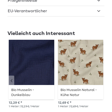
Pflegehinweise
EU-Verantwortlicher
Vielleicht auch Interessant
Bio Musselin -
Bio Musselin Natural -
B
Dunkelblau
Kühe Natur
K
12,29 € *
12,69 € *
12,
1
Meter
| 12,29 € / Meter
1
Meter
| 12,69 € / Meter
1
Me