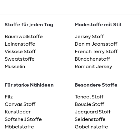
Stoffe für jeden Tag
Modestoffe mit Stil
Baumwollstoffe
Jersey Stoff
Leinenstoffe
Denim Jeansstoff
Viskose Stoff
French Terry Stoff
Sweatstoffe
Bündchenstoff
Musselin
Romanit Jersey
Für starke Nähideen
Besondere Stoffe
Filz
Tencel Stoff
Canvas Stoff
Bouclé Stoff
Kunstleder
Jacquard Stoff
Softshell Stoffe
Seidenstoffe
Möbelstoffe
Gobelinstoffe