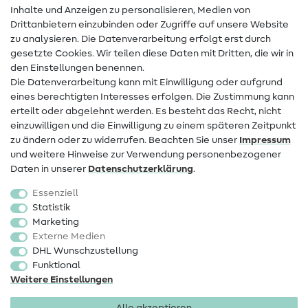
Inhalte und Anzeigen zu personalisieren, Medien von
Drittanbietern einzubinden oder Zugriffe auf unsere Website
Kontakt
zu analysieren. Die Datenverarbeitung erfolgt erst durch
Infos zum Betreiberwechsel
gesetzte Cookies. Wir teilen diese Daten mit Dritten, die wir in
den Einstellungen benennen.
FAQ
Die Datenverarbeitung kann mit Einwilligung oder aufgrund
eines berechtigten Interesses erfolgen. Die Zustimmung kann
Widerrufsrecht
erteilt oder abgelehnt werden. Es besteht das Recht, nicht
Beliebt
einzuwilligen und die Einwilligung zu einem späteren Zeitpunkt
zu ändern oder zu widerrufen. Beachten Sie unser
Impressum
und weitere Hinweise zur Verwendung personenbezogener
Stoffe
Daten in unserer
Daten­schutz­erklärung
.
Nähzubehör
Essenziell
Sale
Statistik
Marketing
Schnittmuster
Externe Medien
DHL Wunschzustellung
Funktional
Weitere Einstellungen