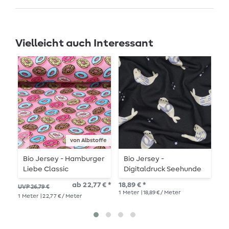
Vielleicht auch Interessant
von Albstoffe
Bio Jersey - Hamburger
Bio Jersey -
B
Liebe Classic
Digitaldruck Seehunde
S
Collection Donuts Rosa
Navy
B
ab 22,77 € *
18,89 € *
26,
UVP 26,79 €
1
Meter
| 18,89 € / Meter
1
Me
1
Meter
| 22,77 € / Meter