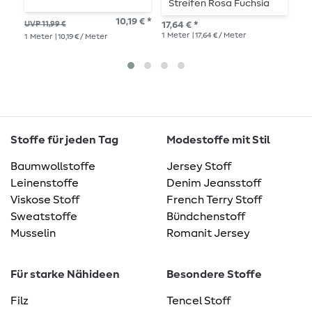
Streifen Rosa Fuchsia
P
Garngefärbt
P
10,19 € *
UVP 11,99 €
17,64 € *
UVP
1
Meter
| 17,64 € / Meter
1
Meter
| 10,19 € / Meter
1
Me
Stoffe für jeden Tag
Modestoffe mit Stil
Baumwollstoffe
Jersey Stoff
Leinenstoffe
Denim Jeansstoff
Viskose Stoff
French Terry Stoff
Sweatstoffe
Bündchenstoff
Musselin
Romanit Jersey
Für starke Nähideen
Besondere Stoffe
Filz
Tencel Stoff