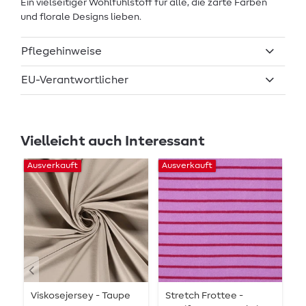
Ein vielseitiger Wohlfühlstoff für alle, die zarte Farben
und florale Designs lieben.
Pflegehinweise
EU-Verantwortlicher
Vielleicht auch Interessant
Ausverkauft
Ausverkauft
Au
Viskosejersey - Taupe
Stretch Frottee -
B