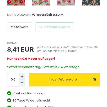
Deine Auswahl:
% Reststück 0,60 m
Meterware
% Reststück 0,60 m
9,89 EUR
pro
1
Meter
inkl. ges. MwSt.
( Stoffbreite (cm): 120
8,41 EUR
cm | Grundpreis
14,02 € / Meter
)
Nur noch 0,6 Meter auf Lager!
Sofort versandfertig, Lieferzeit 2-4 Werktage
In den Warenkorb
Kauf auf Rechnung
30 Tage Widerrufsrecht