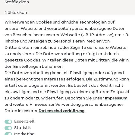
Stofflexikon
Nählexikon
Wir verwenden Cookies und ähnliche Technologien auf
Nähanleitungen
unserer Website und verarbeiten personenbezogene Daten
von Besucher:innen unserer Webseite (z.B. IP-Adresse), um z.B.
Hilfe & Kontakt
Inhalte und Anzeigen zu personalisieren, Medien von
Drittanbietern einzubinden oder Zugriffe auf unsere Website
Kontakt
zu analysieren. Die Datenverarbeitung erfolgt erst durch
Infos zum Betreiberwechsel
gesetzte Cookies. Wir teilen diese Daten mit Dritten, die wir in
den Einstellungen benennen.
FAQ
Die Datenverarbeitung kann mit Einwilligung oder aufgrund
eines berechtigten Interesses erfolgen. Die Zustimmung kann
Widerrufsrecht
erteilt oder abgelehnt werden. Es besteht das Recht, nicht
Beliebt
einzuwilligen und die Einwilligung zu einem späteren Zeitpunkt
zu ändern oder zu widerrufen. Beachten Sie unser
Impressum
und weitere Hinweise zur Verwendung personenbezogener
Stoffe
Daten in unserer
Daten­schutz­erklärung
.
Nähzubehör
Essenziell
Sale
Statistik
Marketing