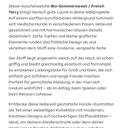
Dieser kuschelweiche
Bio-Sommersweat / French
Terry
bringt tierisch gute Laune in deine Nähprojekte:
Auf einem sanften ecrufarbenen Hintergrund tummeln
sich niedliche Hunde in verschiedenen Posen, liebevoll
gezeichnet und mit harmonischen blauen Details
akzentuiert. Zarte Tupfen und kleine grafische
Elemente runden das fröhliche Design ab und
verleihen dem Stoff eine moderne, verspielte Note.
Der Stoff liegt angenehm weich auf der Haut, ist schön
griffig und bleibt gleichzeitig elastisch und formstabil.
So entstehen Lieblingsteile für Groß und Klein, die sich
einfach gut anfühlen und lange Freude machen.
Perfekt für gemütliche Kleidung, in der man sich
rundum wohlfühlt – ob im Alltag, beim Spielen oder
beim Relaxen zuhause.
Entdecke diese liebevoll gestaltete Hunde-Illustration
als Teil einer vielseitigen Kollektion mit modernen,
kreativen Designs auf hochwertigen Stoffqualitäten –
ideal, um deinem Kleiderschrank oder dem deiner