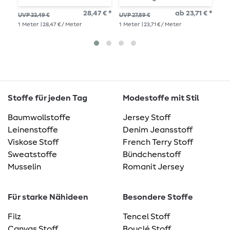
Stepper Blau
Pretty & Pure Circles
28,47 € *
ab 23,71 € *
ab 
UVP 33,49 €
UVP 27,89 €
Ecru Schwarz
1
Me
1
Meter
| 28,47 € / Meter
1
Meter
| 23,71 € / Meter
Stoffe für jeden Tag
Modestoffe mit Stil
Baumwollstoffe
Jersey Stoff
Leinenstoffe
Denim Jeansstoff
Viskose Stoff
French Terry Stoff
Sweatstoffe
Bündchenstoff
Musselin
Romanit Jersey
Für starke Nähideen
Besondere Stoffe
Filz
Tencel Stoff
Canvas Stoff
Bouclé Stoff