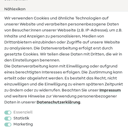
Nählexikon
Wir verwenden Cookies und ähnliche Technologien auf
Nähanleitungen
unserer Website und verarbeiten personenbezogene Daten
von Besucher:innen unserer Webseite (z.B. IP-Adresse), um z.B.
Hilfe & Kontakt
Inhalte und Anzeigen zu personalisieren, Medien von
Drittanbietern einzubinden oder Zugriffe auf unsere Website
Kontakt
zu analysieren. Die Datenverarbeitung erfolgt erst durch
Infos zum Betreiberwechsel
gesetzte Cookies. Wir teilen diese Daten mit Dritten, die wir in
den Einstellungen benennen.
FAQ
Die Datenverarbeitung kann mit Einwilligung oder aufgrund
eines berechtigten Interesses erfolgen. Die Zustimmung kann
Widerrufsrecht
erteilt oder abgelehnt werden. Es besteht das Recht, nicht
Beliebt
einzuwilligen und die Einwilligung zu einem späteren Zeitpunkt
zu ändern oder zu widerrufen. Beachten Sie unser
Impressum
und weitere Hinweise zur Verwendung personenbezogener
Stoffe
Daten in unserer
Daten­schutz­erklärung
.
Nähzubehör
Essenziell
Sale
Statistik
Marketing
Schnittmuster