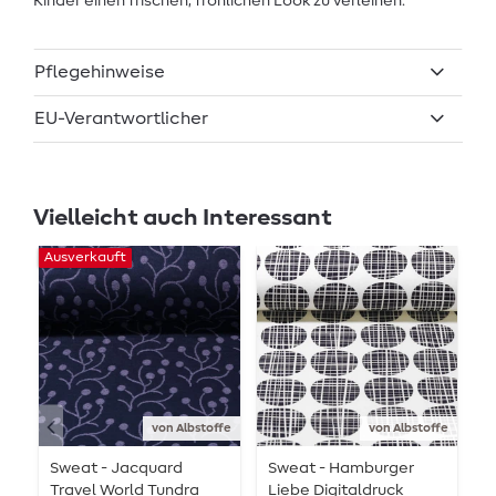
Kinder einen frischen, fröhlichen Look zu verleihen.
Pflegehinweise
EU-Verantwortlicher
Vielleicht auch Interessant
Ausverkauft
von Albstoffe
von Albstoffe
Sweat - Jacquard
Sweat - Hamburger
B
Travel World Tundra
Liebe Digitaldruck
a