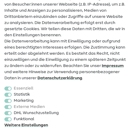
von Besucher:innen unserer Webseite (z.B. IP-Adresse), um z.B.
Hilfe & Kontakt
Inhalte und Anzeigen zu personalisieren, Medien von
Drittanbietern einzubinden oder Zugriffe auf unsere Website
Kontakt
zu analysieren. Die Datenverarbeitung erfolgt erst durch
Infos zum Betreiberwechsel
gesetzte Cookies. Wir teilen diese Daten mit Dritten, die wir in
den Einstellungen benennen.
FAQ
Die Datenverarbeitung kann mit Einwilligung oder aufgrund
eines berechtigten Interesses erfolgen. Die Zustimmung kann
Widerrufsrecht
erteilt oder abgelehnt werden. Es besteht das Recht, nicht
Beliebt
einzuwilligen und die Einwilligung zu einem späteren Zeitpunkt
zu ändern oder zu widerrufen. Beachten Sie unser
Impressum
und weitere Hinweise zur Verwendung personenbezogener
Stoffe
Daten in unserer
Daten­schutz­erklärung
.
Nähzubehör
Essenziell
Sale
Statistik
Marketing
Schnittmuster
Externe Medien
DHL Wunschzustellung
Funktional
Weitere Einstellungen