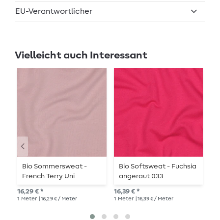
EU-Verantwortlicher
Vielleicht auch Interessant
Bio Sommersweat -
Bio Softsweat - Fuchsia
B
French Terry Uni
angeraut 033
D
Blassrosa 047
E
16,29 € *
16,39 € *
19,
1
Meter
| 16,29 € / Meter
1
Meter
| 16,39 € / Meter
1
Me