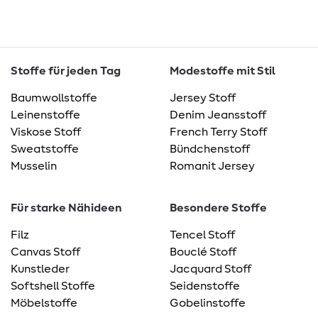
Stoffe für jeden Tag
Modestoffe mit Stil
Baumwollstoffe
Jersey Stoff
Leinenstoffe
Denim Jeansstoff
Viskose Stoff
French Terry Stoff
Sweatstoffe
Bündchenstoff
Musselin
Romanit Jersey
Für starke Nähideen
Besondere Stoffe
Filz
Tencel Stoff
Canvas Stoff
Bouclé Stoff
Kunstleder
Jacquard Stoff
Softshell Stoffe
Seidenstoffe
Möbelstoffe
Gobelinstoffe