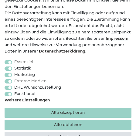
gesetzte Cookies. Wir teilen diese Daten mit Dritten, die wir in
den Einstellungen benennen.
FAQ
Die Datenverarbeitung kann mit Einwilligung oder aufgrund
eines berechtigten Interesses erfolgen. Die Zustimmung kann
Widerrufsrecht
erteilt oder abgelehnt werden. Es besteht das Recht, nicht
Beliebt
einzuwilligen und die Einwilligung zu einem späteren Zeitpunkt
zu ändern oder zu widerrufen. Beachten Sie unser
Impressum
und weitere Hinweise zur Verwendung personenbezogener
Stoffe
Daten in unserer
Daten­schutz­erklärung
.
Nähzubehör
Essenziell
Sale
Statistik
Marketing
Schnittmuster
Externe Medien
DHL Wunschzustellung
Funktional
Weitere Einstellungen
Alle akzeptieren
Impressum
Datenschutz
AGB
Widerrufsbelehrung
Alle ablehnen