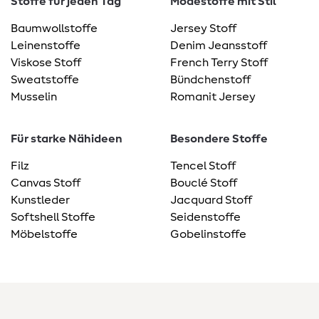
Stoffe für jeden Tag
Modestoffe mit Stil
Baumwollstoffe
Jersey Stoff
Leinenstoffe
Denim Jeansstoff
Viskose Stoff
French Terry Stoff
Sweatstoffe
Bündchenstoff
Musselin
Romanit Jersey
Für starke Nähideen
Besondere Stoffe
Filz
Tencel Stoff
Canvas Stoff
Bouclé Stoff
Kunstleder
Jacquard Stoff
Softshell Stoffe
Seidenstoffe
Möbelstoffe
Gobelinstoffe