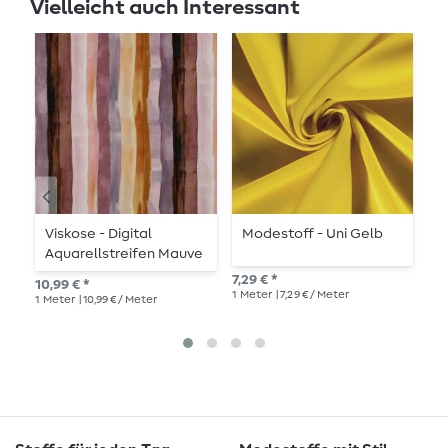
Vielleicht auch Interessant
Viskose - Digital
Modestoff - Uni Gelb
B
Aquarellstreifen Mauve
N
7,29 € *
10,99 € *
UVP
1
Meter
| 7,29 € / Meter
1
Meter
| 10,99 € / Meter
1
Me