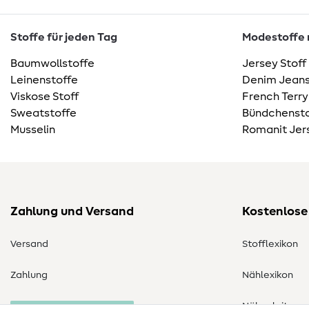
Stoffe für jeden Tag
Modestoffe m
Baumwollstoffe
Jersey Stoff
Leinenstoffe
Denim Jeans
Viskose Stoff
French Terry
Sweatstoffe
Bündchensto
Musselin
Romanit Jer
Zahlung und Versand
Kostenlose
Versand
Stofflexikon
Zahlung
Nählexikon
Nähanleitung