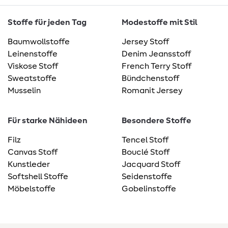
Stoffe für jeden Tag
Modestoffe mit Stil
Baumwollstoffe
Jersey Stoff
Leinenstoffe
Denim Jeansstoff
Viskose Stoff
French Terry Stoff
Sweatstoffe
Bündchenstoff
Musselin
Romanit Jersey
Für starke Nähideen
Besondere Stoffe
Filz
Tencel Stoff
Canvas Stoff
Bouclé Stoff
Kunstleder
Jacquard Stoff
Softshell Stoffe
Seidenstoffe
Möbelstoffe
Gobelinstoffe