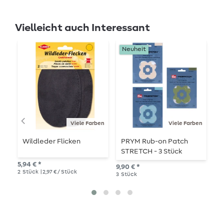
Vielleicht auch Interessant
Neuheit
Viele Farben
Viele Farben
Wildleder Flicken
PRYM Rub-on Patch
R
STRETCH - 3 Stück
K
s
5,94 € *
9,90 € *
5,7
2
Stück
| 2,97 € / Stück
3
Stück