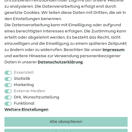
Drittanbietern einzubinden oder Zugriffe auf unsere Website
Kontakt
zu analysieren. Die Datenverarbeitung erfolgt erst durch
Infos zum Betreiberwechsel
gesetzte Cookies. Wir teilen diese Daten mit Dritten, die wir in
den Einstellungen benennen.
FAQ
Die Datenverarbeitung kann mit Einwilligung oder aufgrund
eines berechtigten Interesses erfolgen. Die Zustimmung kann
Widerrufsrecht
erteilt oder abgelehnt werden. Es besteht das Recht, nicht
Beliebt
einzuwilligen und die Einwilligung zu einem späteren Zeitpunkt
zu ändern oder zu widerrufen. Beachten Sie unser
Impressum
und weitere Hinweise zur Verwendung personenbezogener
Stoffe
Daten in unserer
Daten­schutz­erklärung
.
Nähzubehör
Essenziell
Sale
Statistik
Marketing
Schnittmuster
Externe Medien
DHL Wunschzustellung
Funktional
Weitere Einstellungen
Alle akzeptieren
Impressum
Datenschutz
AGB