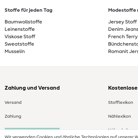
Stoffe für jeden Tag
Modestoffe m
Baumwollstoffe
Jersey Stoff
Leinenstoffe
Denim Jeans
Viskose Stoff
French Terry
Sweatstoffe
Bündchensto
Musselin
Romanit Jer
Zahlung und Versand
Kostenlose
Versand
Stofflexikon
Zahlung
Nählexikon
Nähanleitung
Bestellung widerrufen
Wir verwenden Cookies und ähnliche Technologien auf unserer