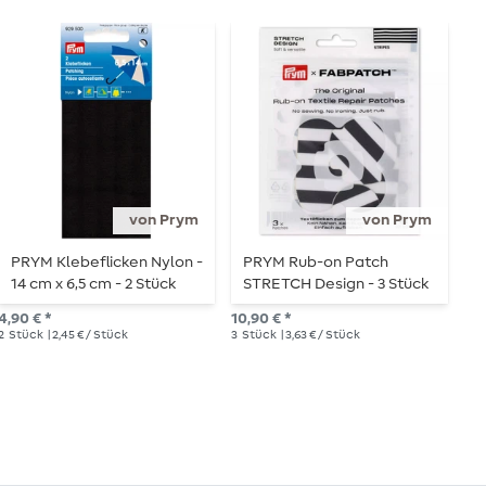
von Prym
von Prym
PRYM Klebeflicken Nylon -
PRYM Rub-on Patch
R
14 cm x 6,5 cm - 2 Stück
STRETCH Design - 3 Stück
D
- Stripes
4,90 € *
10,90 € *
10,
2
Stück
| 2,45 € / Stück
3
Stück
| 3,63 € / Stück
3
S