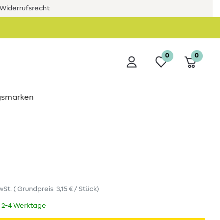
Widerrufsrecht
0
0
ngsmarken
wSt.
(
Grundpreis
3,15 € / Stück
)
t 2-4 Werktage