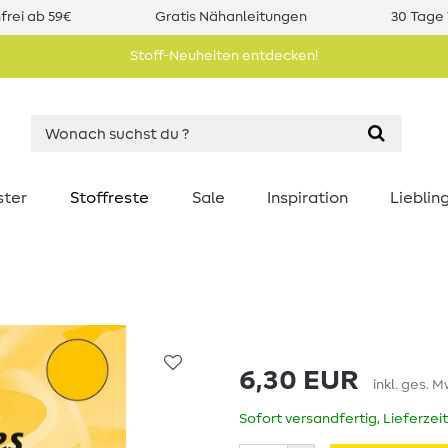
rei ab 59€
Gratis Nähanleitungen
30 Tage 
Stoff-Neuheiten entdecken!
ster
Stoffreste
Sale
Inspiration
Liebli
6,30 EUR
inkl. ges. M
Sofort versandfertig, Lieferzei