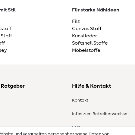
it Stil
Für starke Nähideen
Filz
stoff
Canvas Stoff
 Stoff
Kunstleder
ff
Softshell Stoffe
sey
Möbelstoffe
 Ratgeber
Hilfe & Kontakt
Kontakt
Infos zum Betreiberwechsel
en
FAQ
 Website und verarbeiten personenbezogene Daten von