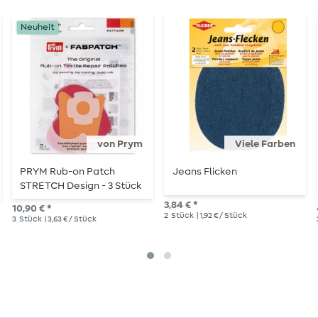
Neuheit
von Prym
Viele Farben
PRYM Rub-on Patch
Jeans Flicken
STRETCH Design - 3 Stück
- Krone/Herz
3,84 € *
10,90 € *
2
Stück
| 1,92 € / Stück
3
Stück
| 3,63 € / Stück