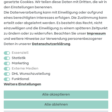
Infos zum Betreiberwechsel
gesetzte Cookies. Wir teilen diese Daten mit Dritten, die wir in
den Einstellungen benennen.
FAQ
Die Datenverarbeitung kann mit Einwilligung oder aufgrund
eines berechtigten Interesses erfolgen. Die Zustimmung kann
Widerrufsrecht
erteilt oder abgelehnt werden. Es besteht das Recht, nicht
Beliebt
einzuwilligen und die Einwilligung zu einem späteren Zeitpunkt
zu ändern oder zu widerrufen. Beachten Sie unser
Impressum
und weitere Hinweise zur Verwendung personenbezogener
Stoffe
Daten in unserer
Daten­schutz­erklärung
.
Nähzubehör
Essenziell
Sale
Statistik
Marketing
Schnittmuster
Externe Medien
DHL Wunschzustellung
Funktional
Weitere Einstellungen
Alle akzeptieren
Impressum
Datenschutz
AGB
Widerrufsbelehrung
Alle ablehnen