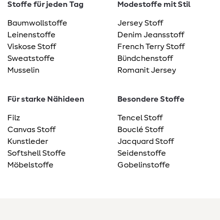
Stoffe für jeden Tag
Modestoffe mit Stil
Baumwollstoffe
Jersey Stoff
Leinenstoffe
Denim Jeansstoff
Viskose Stoff
French Terry Stoff
Sweatstoffe
Bündchenstoff
Musselin
Romanit Jersey
Für starke Nähideen
Besondere Stoffe
Filz
Tencel Stoff
Canvas Stoff
Bouclé Stoff
Kunstleder
Jacquard Stoff
Softshell Stoffe
Seidenstoffe
Möbelstoffe
Gobelinstoffe