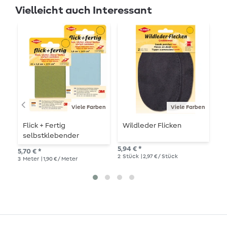
Vielleicht auch Interessant
Viele Farben
Viele Farben
Flick + Fertig
Wildleder Flicken
Z
selbstklebender
-
Reparaturflicken 5,8 x 25
5,94 € *
5,70 € *
4,2
cm
2
Stück
| 2,97 € / Stück
3
Meter
| 1,90 € / Meter