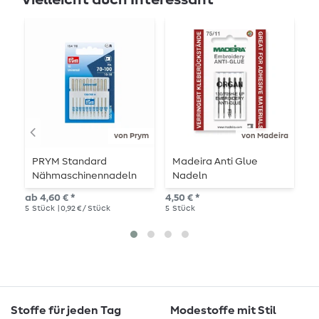
N
von Prym
von Madeira
PRYM Standard
Madeira Anti Glue
P
Nähmaschinennadeln
Nadeln
–
ab 4,60 € *
4,50 € *
3,9
5
Stück
| 0,92 € / Stück
5
Stück
2
S
Stoffe für jeden Tag
Modestoffe mit Stil