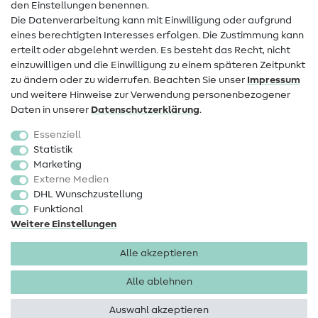
den Einstellungen benennen.
FAQ
Die Datenverarbeitung kann mit Einwilligung oder aufgrund
eines berechtigten Interesses erfolgen. Die Zustimmung kann
Widerrufsrecht
erteilt oder abgelehnt werden. Es besteht das Recht, nicht
Beliebt
einzuwilligen und die Einwilligung zu einem späteren Zeitpunkt
zu ändern oder zu widerrufen. Beachten Sie unser
Impressum
und weitere Hinweise zur Verwendung personenbezogener
Stoffe
Daten in unserer
Daten­schutz­erklärung
.
Nähzubehör
Essenziell
Sale
Statistik
Marketing
Schnittmuster
Externe Medien
DHL Wunschzustellung
Funktional
Weitere Einstellungen
Alle akzeptieren
Impressum
Datenschutz
AGB
Widerrufsbelehrung
Alle ablehnen
Auswahl akzeptieren
Copyright 2026 SewIY GmbH