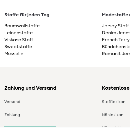
Stoffe für jeden Tag
Modestoffe m
Baumwollstoffe
Jersey Stoff
Leinenstoffe
Denim Jeans
Viskose Stoff
French Terry
Sweatstoffe
Bündchensto
Musselin
Romanit Jer
Zahlung und Versand
Kostenlose
Versand
Stofflexikon
Zahlung
Nählexikon
Nähanleitung