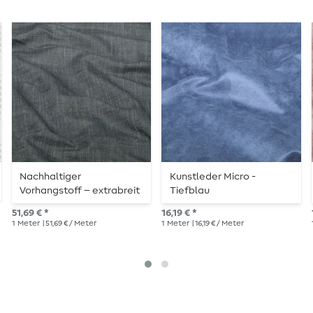
Nachhaltiger
Kunstleder Micro -
Vorhangstoff – extrabreit
Tiefblau
310 cm, Anthrazit-
51,69 € *
16,19 € *
Melange
1
Meter
| 51,69 € / Meter
1
Meter
| 16,19 € / Meter