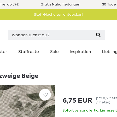
rei ab 59€
Gratis Nähanleitungen
30 Tage 
Stoff-Neuheiten entdecken!
ster
Stoffreste
Sale
Inspiration
Liebli
rzweige Beige
pro
0,5
Met
6,75 EUR
/ Meter
)
Sofort versandfertig, Lieferzei