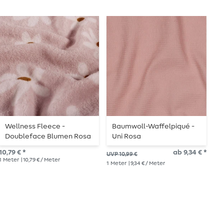
Au
Wellness Fleece -
Baumwoll-Waffelpiqué -
B
Doubleface Blumen Rosa
Uni Rosa
T
10,79 € *
ab 9,34 € *
UVP 10,99 €
UVP
1
Meter
| 10,79 € / Meter
1
Meter
| 9,34 € / Meter
1
Me