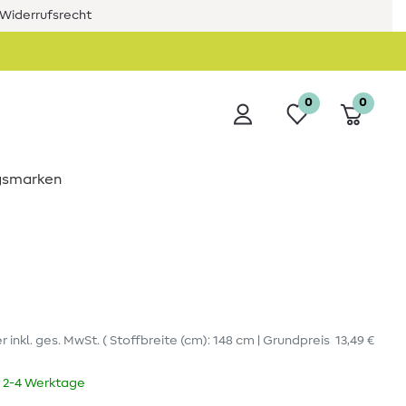
Widerrufsrecht
0
0
ngsmarken
er
inkl. ges. MwSt.
( Stoffbreite (cm): 148 cm | Grundpreis
13,49 €
t 2-4 Werktage