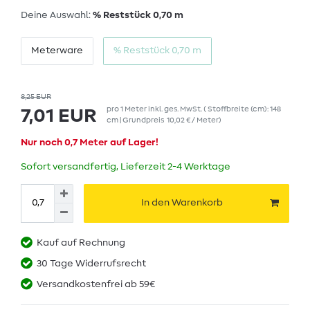
Deine Auswahl:
% Reststück 0,70 m
Meterware
% Reststück 0,70 m
8,25 EUR
pro
1
Meter
inkl. ges. MwSt.
( Stoffbreite (cm): 148
7,01 EUR
cm | Grundpreis
10,02 € / Meter
)
Nur noch 0,7 Meter auf Lager!
Sofort versandfertig, Lieferzeit 2-4 Werktage
In den Warenkorb
Kauf auf Rechnung
30 Tage Widerrufsrecht
Versandkostenfrei ab 59€