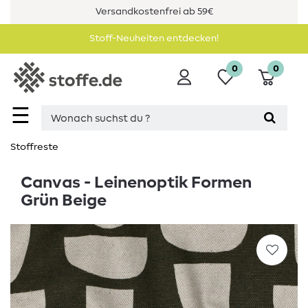
Versandkostenfrei ab 59€
Stoff-Neuheiten entdecken!
0
0
☰
Stoffreste
Canvas - Leinenoptik Formen
Grün Beige