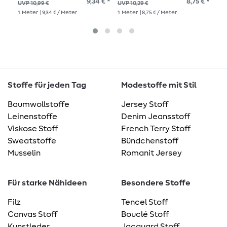
9,34 € *
8,75 € *
UVP 10,99 €
UVP 10,29 €
UVP
1
Meter
| 9,34 € / Meter
1
Meter
| 8,75 € / Meter
1
Me
Stoffe für jeden Tag
Modestoffe mit Stil
Baumwollstoffe
Jersey Stoff
Leinenstoffe
Denim Jeansstoff
Viskose Stoff
French Terry Stoff
Sweatstoffe
Bündchenstoff
Musselin
Romanit Jersey
Für starke Nähideen
Besondere Stoffe
Filz
Tencel Stoff
Canvas Stoff
Bouclé Stoff
Kunstleder
Jacquard Stoff