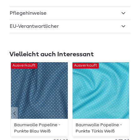
Pflegehinweise
EU-Verantwortlicher
Vielleicht auch Interessant
Ausverkauft
Ausverkauft
Au
Baumwolle Popeline -
Baumwolle Popeline -
B
Punkte Blau Weiß
Punkte Türkis Weiß
P