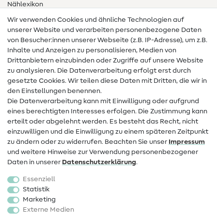
Nählexikon
Wir verwenden Cookies und ähnliche Technologien auf
Nähanleitungen
unserer Website und verarbeiten personenbezogene Daten
von Besucher:innen unserer Webseite (z.B. IP-Adresse), um z.B.
Hilfe & Kontakt
Inhalte und Anzeigen zu personalisieren, Medien von
Drittanbietern einzubinden oder Zugriffe auf unsere Website
Kontakt
zu analysieren. Die Datenverarbeitung erfolgt erst durch
Infos zum Betreiberwechsel
gesetzte Cookies. Wir teilen diese Daten mit Dritten, die wir in
den Einstellungen benennen.
FAQ
Die Datenverarbeitung kann mit Einwilligung oder aufgrund
eines berechtigten Interesses erfolgen. Die Zustimmung kann
Widerrufsrecht
erteilt oder abgelehnt werden. Es besteht das Recht, nicht
Beliebt
einzuwilligen und die Einwilligung zu einem späteren Zeitpunkt
zu ändern oder zu widerrufen. Beachten Sie unser
Impressum
und weitere Hinweise zur Verwendung personenbezogener
Stoffe
Daten in unserer
Daten­schutz­erklärung
.
Nähzubehör
Essenziell
Sale
Statistik
Marketing
Schnittmuster
Externe Medien