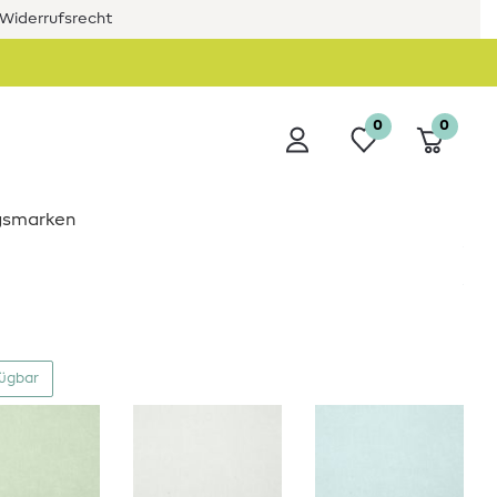
Widerrufsrecht
0
0
ngsmarken
fügbar