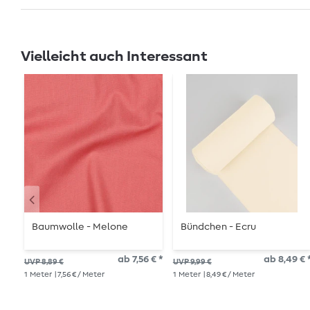
Vielleicht auch Interessant
Baumwolle - Melone
Bündchen - Ecru
ab 7,56 € *
ab 8,49 € 
UVP 8,89 €
UVP 9,99 €
1
Meter
| 7,56 € / Meter
1
Meter
| 8,49 € / Meter