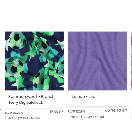
Sommersweat - French
Leinen - Lila
Terry Digitaldruck
Fußbälle Navy Angeraut
*
ab 14,70 € *
17,33 € *
UVP 17,29 €
UVP 20,39 €
1
Meter
| 14,70 € / Meter
1
Meter
| 17,33 € / Meter