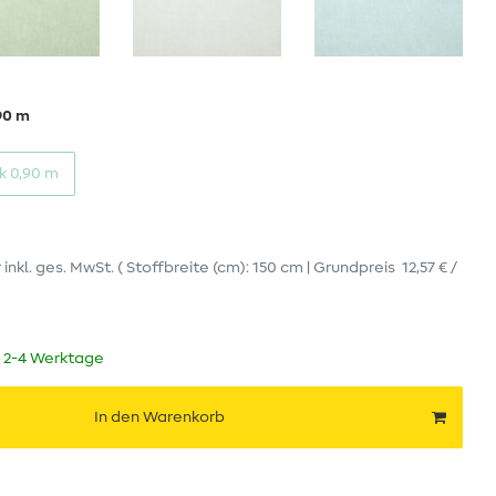
90 m
k 0,90 m
r
inkl. ges. MwSt.
( Stoffbreite (cm): 150 cm | Grundpreis
12,57 € /
t 2-4 Werktage
In den Warenkorb