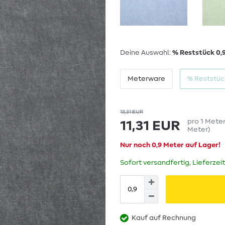
Deine Auswahl:
% Reststück 0,
Meterware
% Reststüc
13,31 EUR
pro
1
Mete
11,31 EUR
Meter
)
Nur noch 0,9 Meter auf Lager!
Sofort versandfertig, Lieferzei
Kauf auf Rechnung