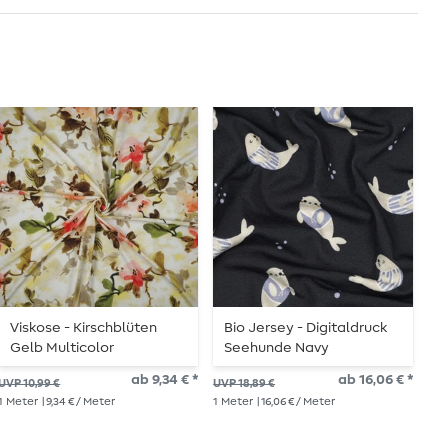
Viskose - Kirschblüten
Bio Jersey - Digitaldruck
C
Gelb Multicolor
Seehunde Navy
P
S
ab 9,34 € *
ab 16,06 € *
UVP 10,99 €
UVP 18,89 €
UVP
1
Meter
| 9,34 € / Meter
1
Meter
| 16,06 € / Meter
1
Me