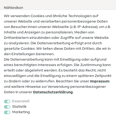
Nählexikon
Wir verwenden Cookies und ähnliche Technologien auf
Nähanleitungen
unserer Website und verarbeiten personenbezogene Daten
von Besucher:innen unserer Webseite (z.B. IP-Adresse), um z.B.
Hilfe & Kontakt
Inhalte und Anzeigen zu personalisieren, Medien von
Drittanbietern einzubinden oder Zugriffe auf unsere Website
Kontakt
zu analysieren. Die Datenverarbeitung erfolgt erst durch
Infos zum Betreiberwechsel
gesetzte Cookies. Wir teilen diese Daten mit Dritten, die wir in
den Einstellungen benennen.
FAQ
Die Datenverarbeitung kann mit Einwilligung oder aufgrund
eines berechtigten Interesses erfolgen. Die Zustimmung kann
Widerrufsrecht
erteilt oder abgelehnt werden. Es besteht das Recht, nicht
Beliebt
einzuwilligen und die Einwilligung zu einem späteren Zeitpunkt
zu ändern oder zu widerrufen. Beachten Sie unser
Impressum
und weitere Hinweise zur Verwendung personenbezogener
Stoffe
Daten in unserer
Daten­schutz­erklärung
.
Nähzubehör
Essenziell
Sale
Statistik
Marketing
Schnittmuster