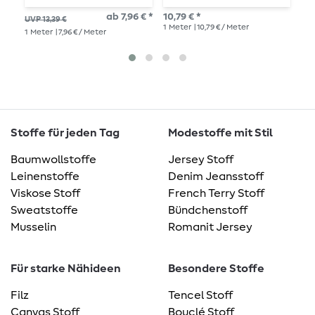
W
ab 7,96 € *
10,79 € *
UVP 13,39 €
UVP
B
1
Meter
| 10,79 € / Meter
1
Meter
| 7,96 € / Meter
1
Me
Stoffe für jeden Tag
Modestoffe mit Stil
Baumwollstoffe
Jersey Stoff
Leinenstoffe
Denim Jeansstoff
Viskose Stoff
French Terry Stoff
Sweatstoffe
Bündchenstoff
Musselin
Romanit Jersey
Für starke Nähideen
Besondere Stoffe
Filz
Tencel Stoff
Canvas Stoff
Bouclé Stoff