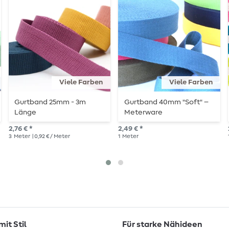
Viele Farben
Viele Farben
Gurtband 25mm - 3m
Gurtband 40mm "Soft" –
Länge
Meterware
2,76 € *
2,49 € *
3
Meter
| 0,92 € / Meter
1
Meter
it Stil
Für starke Nähideen