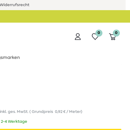
Widerrufsrecht
0
0
ngsmarken
inkl. ges. MwSt.
(
Grundpreis
0,92 € / Meter
)
t 2-4 Werktage