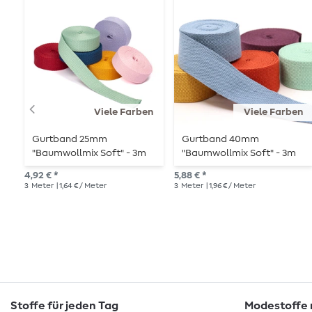
Viele Farben
Viele Farben
Gurtband 25mm
Gurtband 40mm
"Baumwollmix Soft" - 3m
"Baumwollmix Soft" - 3m
Länge
Länge
4,92 € *
5,88 € *
3
Meter
| 1,64 € / Meter
3
Meter
| 1,96 € / Meter
Stoffe für jeden Tag
Modestoffe m