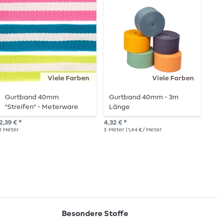
Viele Farben
Viele Farben
Gurtband 40mm
Gurtband 40mm - 3m
G
"Streifen" - Meterware
Länge
g
2,39 € *
4,32 € *
2,8
1
Meter
3
Meter
| 1,44 € / Meter
1
Me
Besondere Stoffe