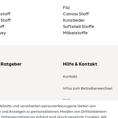
Filz
stoff
Canvas Stoff
 Stoff
Kunstleder
ff
Softshell Stoffe
sey
Möbelstoffe
 Ratgeber
Hilfe & Kontakt
Kontakt
Infos zum Betreiberwechsel
en
FAQ
 Website und verarbeiten personenbezogene Daten von
te und Anzeigen zu personalisieren, Medien von Drittanbietern
Widerrufsrecht
e Datenverarbeitung erfolgt erst durch gesetzte Cookies. Wir