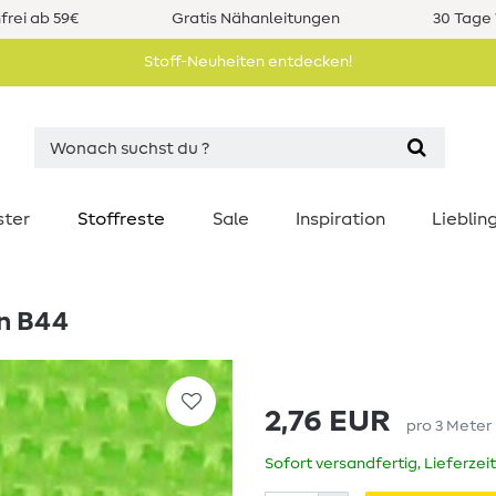
rei ab 59€
Gratis Nähanleitungen
30 Tage 
Stoff-Neuheiten entdecken!
ster
Stoffreste
Sale
Inspiration
Liebli
ün B44
2,76 EUR
pro
3
Meter
Sofort versandfertig, Lieferzei