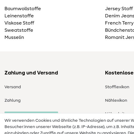
Baumwollstoffe
Jersey Stoff
Leinenstoffe
Denim Jeans
Viskose Stoff
French Terry
Sweatstoffe
Bündchensto
Musselin
Romanit Jer
Zahlung und Versand
Kostenlose
Versand
Stofflexikon
Zahlung
Nählexikon
Nähanleitung
Bestellung widerrufen
Wir verwenden Cookies und ähnliche Technologien auf unserer
Besucher:innen unserer Webseite (z.B. IP-Adresse), um z.B. Inhal
einzubinden oder Zugriffe auf unsere Website zu analysieren. Di