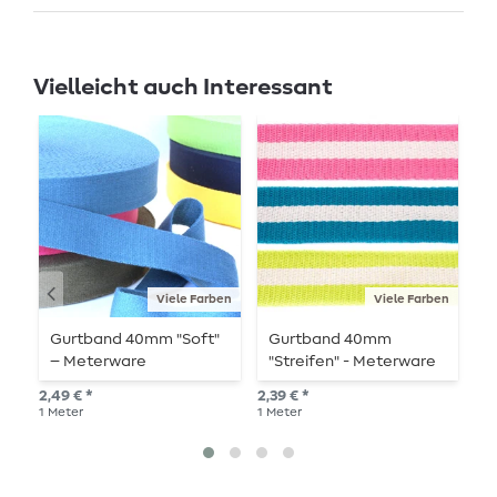
Vielleicht auch Interessant
Viele Farben
Viele Farben
Gurtband 40mm "Soft"
Gurtband 40mm
G
– Meterware
"Streifen" - Meterware
"
2,49 € *
2,39 € *
2,5
1
Meter
1
Meter
1
Me