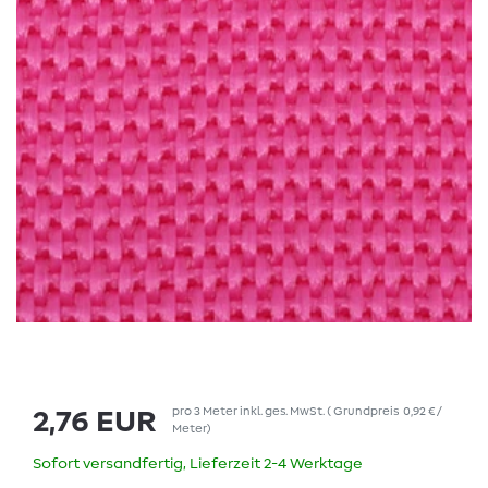
pro
3
Meter
inkl. ges. MwSt.
(
Grundpreis
0,92 € /
2,76 EUR
Meter
)
Sofort versandfertig, Lieferzeit 2-4 Werktage