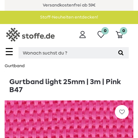
Versandkostenfrei ab 59€
Stoff-Neuheiten entdecken!
0
0
☰
Gurtband
Gurtband light 25mm | 3m | Pink
B47