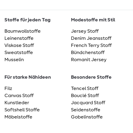
Stoffe für jeden Tag
Modestoffe mit Stil
Baumwollstoffe
Jersey Stoff
Leinenstoffe
Denim Jeansstoff
Viskose Stoff
French Terry Stoff
Sweatstoffe
Bündchenstoff
Musselin
Romanit Jersey
Für starke Nähideen
Besondere Stoffe
Filz
Tencel Stoff
Canvas Stoff
Bouclé Stoff
Kunstleder
Jacquard Stoff
Softshell Stoffe
Seidenstoffe
Möbelstoffe
Gobelinstoffe