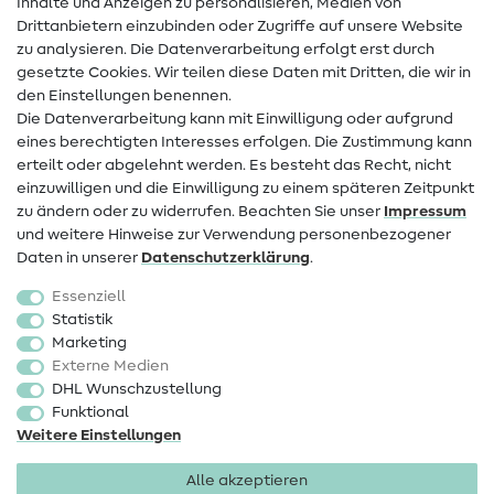
Inhalte und Anzeigen zu personalisieren, Medien von
Drittanbietern einzubinden oder Zugriffe auf unsere Website
Kontakt
zu analysieren. Die Datenverarbeitung erfolgt erst durch
Infos zum Betreiberwechsel
gesetzte Cookies. Wir teilen diese Daten mit Dritten, die wir in
den Einstellungen benennen.
FAQ
Die Datenverarbeitung kann mit Einwilligung oder aufgrund
eines berechtigten Interesses erfolgen. Die Zustimmung kann
Widerrufsrecht
erteilt oder abgelehnt werden. Es besteht das Recht, nicht
Beliebt
einzuwilligen und die Einwilligung zu einem späteren Zeitpunkt
zu ändern oder zu widerrufen. Beachten Sie unser
Impressum
und weitere Hinweise zur Verwendung personenbezogener
Stoffe
Daten in unserer
Daten­schutz­erklärung
.
Nähzubehör
Essenziell
Sale
Statistik
Marketing
Schnittmuster
Externe Medien
DHL Wunschzustellung
Funktional
Weitere Einstellungen
Alle akzeptieren