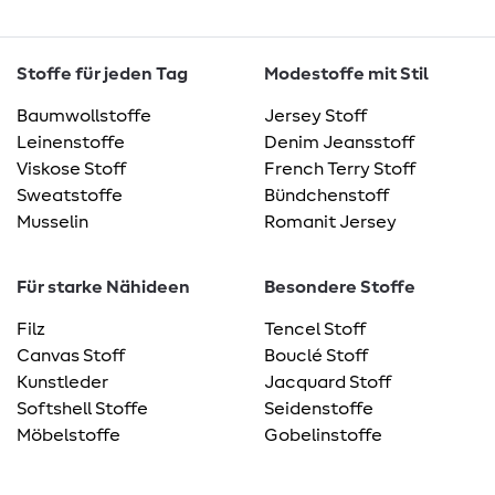
Stoffe für jeden Tag
Modestoffe mit Stil
Baumwollstoffe
Jersey Stoff
Leinenstoffe
Denim Jeansstoff
Viskose Stoff
French Terry Stoff
Sweatstoffe
Bündchenstoff
Musselin
Romanit Jersey
Für starke Nähideen
Besondere Stoffe
Filz
Tencel Stoff
Canvas Stoff
Bouclé Stoff
Kunstleder
Jacquard Stoff
Softshell Stoffe
Seidenstoffe
Möbelstoffe
Gobelinstoffe