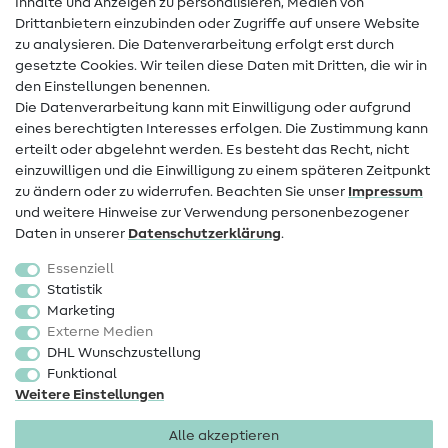
Inhalte und Anzeigen zu personalisieren, Medien von
Drittanbietern einzubinden oder Zugriffe auf unsere Website
Kontakt
zu analysieren. Die Datenverarbeitung erfolgt erst durch
Infos zum Betreiberwechsel
gesetzte Cookies. Wir teilen diese Daten mit Dritten, die wir in
den Einstellungen benennen.
FAQ
Die Datenverarbeitung kann mit Einwilligung oder aufgrund
eines berechtigten Interesses erfolgen. Die Zustimmung kann
Widerrufsrecht
erteilt oder abgelehnt werden. Es besteht das Recht, nicht
Beliebt
einzuwilligen und die Einwilligung zu einem späteren Zeitpunkt
zu ändern oder zu widerrufen. Beachten Sie unser
Impressum
und weitere Hinweise zur Verwendung personenbezogener
Stoffe
Daten in unserer
Daten­schutz­erklärung
.
Nähzubehör
Essenziell
Sale
Statistik
Marketing
Schnittmuster
Externe Medien
DHL Wunschzustellung
Funktional
Weitere Einstellungen
Alle akzeptieren