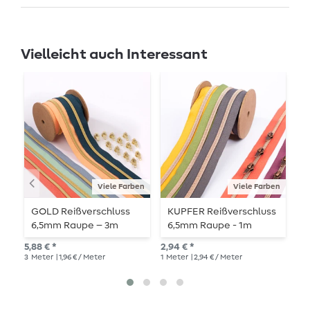
Vielleicht auch Interessant
Viele Farben
Viele Farben
GOLD Reißverschluss
KUPFER Reißverschluss
G
6,5mm Raupe – 3m
6,5mm Raupe - 1m
R
Länge – metallisiert
Länge - metallisiert
R
5,88 € *
2,94 € *
2,9
m
3
Meter
| 1,96 € / Meter
1
Meter
| 2,94 € / Meter
1
Me