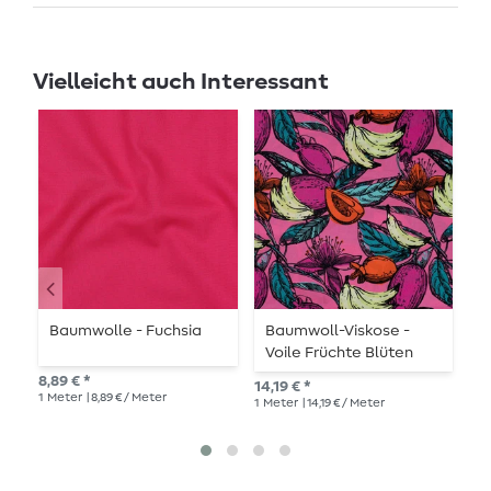
Vielleicht auch Interessant
Baumwolle - Fuchsia
Baumwoll-Viskose -
B
Voile Früchte Blüten
C
Pink
8,89 € *
14,19 € *
10,
1
Meter
| 8,89 € / Meter
1
Meter
| 14,19 € / Meter
1
Me