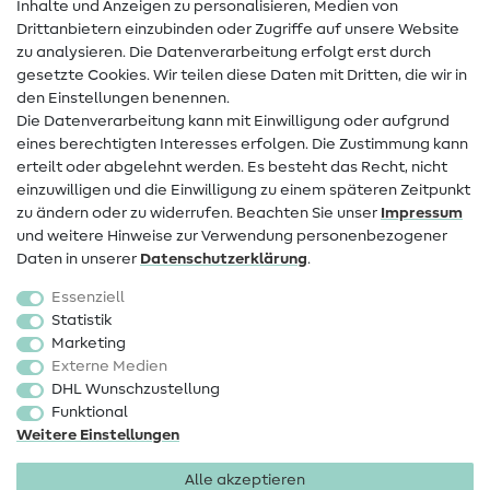
Inhalte und Anzeigen zu personalisieren, Medien von
Drittanbietern einzubinden oder Zugriffe auf unsere Website
Kontakt
zu analysieren. Die Datenverarbeitung erfolgt erst durch
Infos zum Betreiberwechsel
gesetzte Cookies. Wir teilen diese Daten mit Dritten, die wir in
den Einstellungen benennen.
FAQ
Die Datenverarbeitung kann mit Einwilligung oder aufgrund
eines berechtigten Interesses erfolgen. Die Zustimmung kann
Widerrufsrecht
erteilt oder abgelehnt werden. Es besteht das Recht, nicht
Beliebt
einzuwilligen und die Einwilligung zu einem späteren Zeitpunkt
zu ändern oder zu widerrufen. Beachten Sie unser
Impressum
und weitere Hinweise zur Verwendung personenbezogener
Stoffe
Daten in unserer
Daten­schutz­erklärung
.
Nähzubehör
Essenziell
Sale
Statistik
Marketing
Schnittmuster
Externe Medien
DHL Wunschzustellung
Funktional
Weitere Einstellungen
Alle akzeptieren