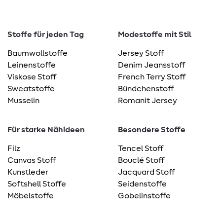
Stoffe für jeden Tag
Modestoffe mit Stil
Baumwollstoffe
Jersey Stoff
Leinenstoffe
Denim Jeansstoff
Viskose Stoff
French Terry Stoff
Sweatstoffe
Bündchenstoff
Musselin
Romanit Jersey
Für starke Nähideen
Besondere Stoffe
Filz
Tencel Stoff
Canvas Stoff
Bouclé Stoff
Kunstleder
Jacquard Stoff
Softshell Stoffe
Seidenstoffe
Möbelstoffe
Gobelinstoffe