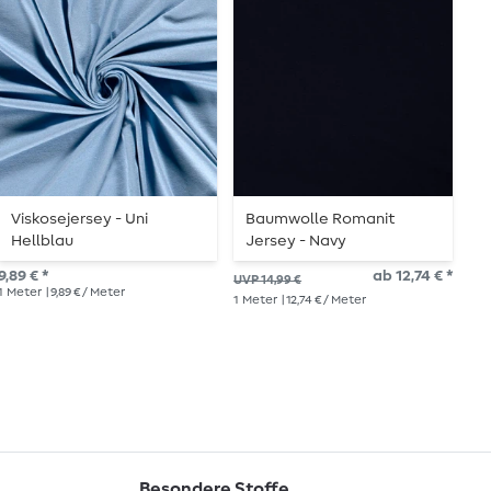
Viskosejersey - Uni
Baumwolle Romanit
B
Hellblau
Jersey - Navy
P
9,89 € *
ab 12,74 € *
10,
UVP 14,99 €
1
Meter
| 9,89 € / Meter
1
Me
1
Meter
| 12,74 € / Meter
Besondere Stoffe