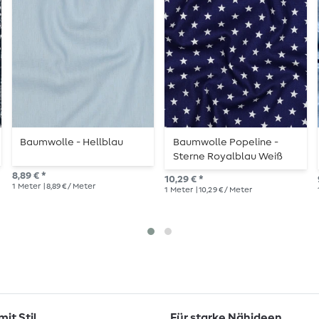
Baumwolle - Hellblau
Baumwolle Popeline -
Sterne Royalblau Weiß
8,89 € *
10,29 € *
1
Meter
| 8,89 € / Meter
1
Meter
| 10,29 € / Meter
it Stil
Für starke Nähideen