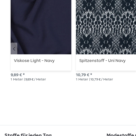
Viskose Light - Navy
Spitzenstoff - Uni Navy
9,89 € *
10,79 € *
1
Meter
| 9,89 € / Meter
1
Meter
| 10,79 € / Meter
Stoffe für jeden Tag
Modestoffe m