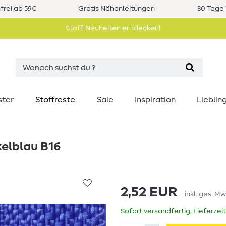
rei ab 59€
Gratis Nähanleitungen
30 Tage 
Stoff-Neuheiten entdecken!
ster
Stoffreste
Sale
Inspiration
Liebli
kelblau B16
2,52 EUR
inkl. ges. Mw
Sofort versandfertig, Lieferzei