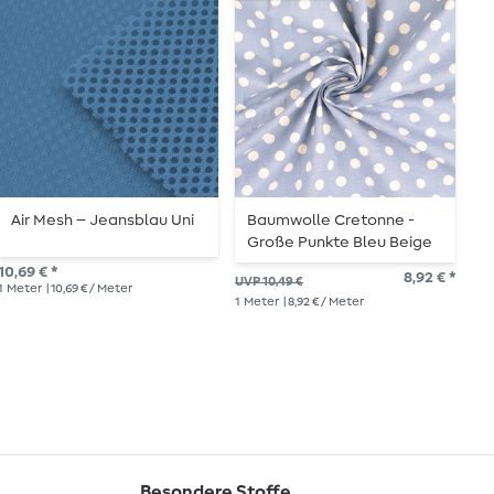
Air Mesh – Jeansblau Uni
Baumwolle Cretonne -
H
Große Punkte Bleu Beige
L
Wash
E
10,69 € *
8,92 € *
14,
UVP 10,49 €
1
Meter
| 10,69 € / Meter
1
Me
1
Meter
| 8,92 € / Meter
Besondere Stoffe