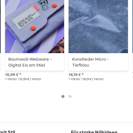
Baumwoll-Webware -
Kunstleder Micro -
Digital Eis am Stiel
Tiefblau
Hellblau
10,99 € *
16,19 € *
1
Meter
| 10,99 € / Meter
1
Meter
| 16,19 € / Meter
it Stil
Für starke Nähideen