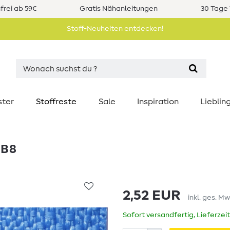
rei ab 59€
Gratis Nähanleitungen
30 Tage 
Stoff-Neuheiten entdecken!
ster
Stoffreste
Sale
Inspiration
Liebli
 B8
2,52 EUR
inkl. ges. Mw
Sofort versandfertig, Lieferzei