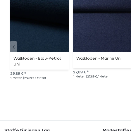
Walkloden - Blau-Petrol
Walkloden - Marine Uni
Uni
27,89 € *
29,89 € *
1
Meter
| 27,89 € / Meter
1
Meter
| 29,89 € / Meter
Stoffe für jeden Tag
Modestoffe m