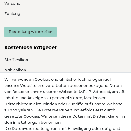
Versand
Zahlung
Bestellung widerrufen
Kostenlose Ratgeber
Stofflexikon
Nählexikon
Wir verwenden Cookies und ähnliche Technologien auf
Nähanleitungen
unserer Website und verarbeiten personenbezogene Daten
Hilfe & Kontakt
von Besucher:innen unserer Webseite (z.B. IP-Adresse), um z.B.
Inhalte und Anzeigen zu personalisieren, Medien von
Drittanbietern einzubinden oder Zugriffe auf unsere Website
Kontakt
zu analysieren. Die Datenverarbeitung erfolgt erst durch
Infos zum Betreiberwechsel
gesetzte Cookies. Wir teilen diese Daten mit Dritten, die wir in
den Einstellungen benennen.
FAQ
Die Datenverarbeitung kann mit Einwilligung oder aufgrund