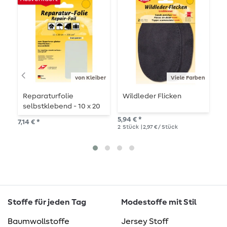
von Kleiber
Viele Farben
Reparaturfolie
Wildleder Flicken
J
selbstklebend - 10 x 20
cm
5,94 € *
3,8
7,14 € *
2
Stück
| 2,97 € / Stück
2
S
Stoffe für jeden Tag
Modestoffe mit Stil
Baumwollstoffe
Jersey Stoff