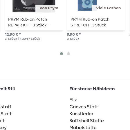
von Prym
Viele Farben
PRYM Rub-on Patch
PRYM Rub-on Patch
REPAIR KIT - 3 Stück -
STRETCH - 3 Stück
schwarz
12,90 € *
9,90 € *
3
Stück
| 4,30 € / Stück
3
Stück
it Stil
Für starke Nähideen
Filz
stoff
Canvas Stoff
 Stoff
Kunstleder
ff
Softshell Stoffe
sey
Möbelstoffe