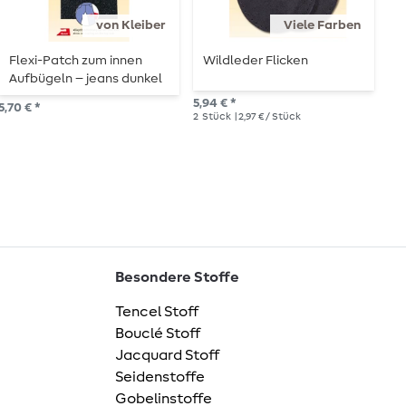
von Kleiber
Viele Farben
Flexi-Patch zum innen
Wildleder Flicken
Z
Aufbügeln – jeans dunkel
3
5,94 € *
5,70 € *
4,2
2
Stück
| 2,97 € / Stück
Besondere Stoffe
Tencel Stoff
Bouclé Stoff
Jacquard Stoff
Seidenstoffe
Gobelinstoffe