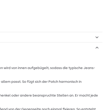
en wird von innen aufgebügelt, sodass die typische Jeans-
 allem passt. So fügt sich der Patch harmonisch in
rschenkel oder andere beanspruchte Stellen an. Er macht jede
ßend von der Gegenseite noch einmal fixieren. So entsteht