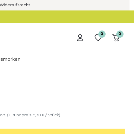
Widerrufsrecht
0
0
ngsmarken
wSt.
(
Grundpreis
5,70 € / Stück
)