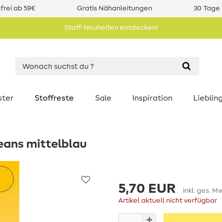
rei ab 59€
Gratis Nähanleitungen
30 Tage 
Stoff-Neuheiten entdecken!
ster
Stoffreste
Sale
Inspiration
Liebli
eans mittelblau
5,70 EUR
inkl. ges. M
Artikel aktuell nicht verfügbar