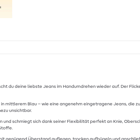
scht du deine liebste Jeans im Handumdrehen wieder auf. Der Flick
d in mittlerem Blau – wie eine angenehm eingetragene Jeans, die zu
ezu unsichtbar.
en und schmiegt sich dank seiner Flexibilität perfekt an Knie, Obe
toffe.
n mit genügend Überstand auflegen, trocken aufbügeln und anschlie