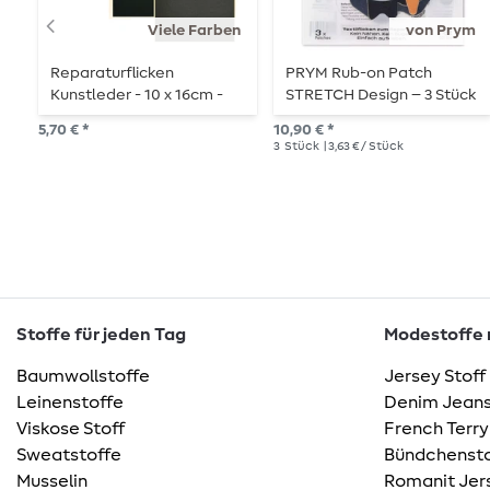
Viele Farben
von Prym
Reparaturflicken
PRYM Rub-on Patch
Kunstleder - 10 x 16cm -
STRETCH Design – 3 Stück
selbstklebend
– Wolke/Blitz
5,70 € *
10,90 € *
3
Stück
| 3,63 € / Stück
Stoffe für jeden Tag
Modestoffe m
Baumwollstoffe
Jersey Stoff
Leinenstoffe
Denim Jeans
Viskose Stoff
French Terry
Sweatstoffe
Bündchensto
Musselin
Romanit Jer