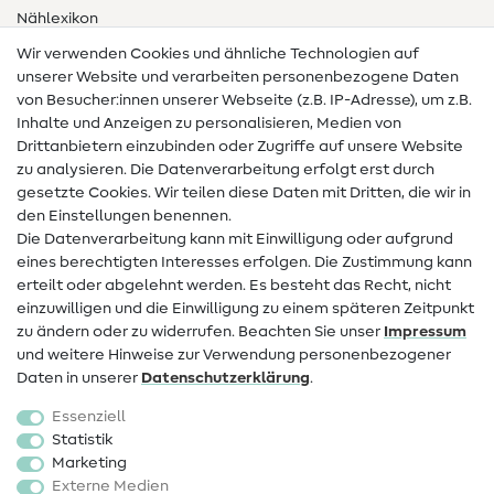
Nählexikon
Wir verwenden Cookies und ähnliche Technologien auf
Nähanleitungen
unserer Website und verarbeiten personenbezogene Daten
von Besucher:innen unserer Webseite (z.B. IP-Adresse), um z.B.
Hilfe & Kontakt
Inhalte und Anzeigen zu personalisieren, Medien von
Drittanbietern einzubinden oder Zugriffe auf unsere Website
Kontakt
zu analysieren. Die Datenverarbeitung erfolgt erst durch
Infos zum Betreiberwechsel
gesetzte Cookies. Wir teilen diese Daten mit Dritten, die wir in
den Einstellungen benennen.
FAQ
Die Datenverarbeitung kann mit Einwilligung oder aufgrund
eines berechtigten Interesses erfolgen. Die Zustimmung kann
Widerrufsrecht
erteilt oder abgelehnt werden. Es besteht das Recht, nicht
Beliebt
einzuwilligen und die Einwilligung zu einem späteren Zeitpunkt
zu ändern oder zu widerrufen. Beachten Sie unser
Impressum
und weitere Hinweise zur Verwendung personenbezogener
Stoffe
Daten in unserer
Daten­schutz­erklärung
.
Nähzubehör
Essenziell
Sale
Statistik
Marketing
Schnittmuster
Externe Medien