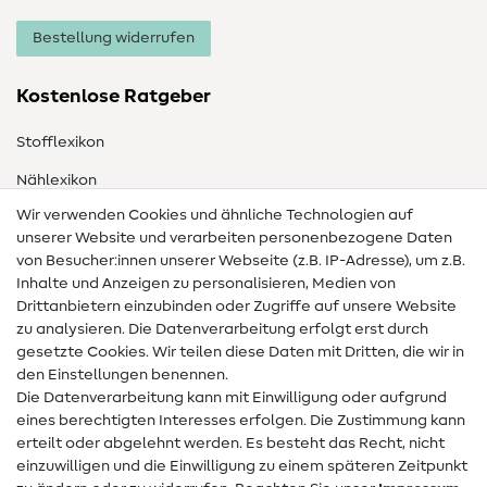
Bestellung widerrufen
Kostenlose Ratgeber
Stofflexikon
Nählexikon
Wir verwenden Cookies und ähnliche Technologien auf
Nähanleitungen
unserer Website und verarbeiten personenbezogene Daten
Hilfe & Kontakt
von Besucher:innen unserer Webseite (z.B. IP-Adresse), um z.B.
Inhalte und Anzeigen zu personalisieren, Medien von
Drittanbietern einzubinden oder Zugriffe auf unsere Website
Kontakt
zu analysieren. Die Datenverarbeitung erfolgt erst durch
Infos zum Betreiberwechsel
gesetzte Cookies. Wir teilen diese Daten mit Dritten, die wir in
den Einstellungen benennen.
FAQ
Die Datenverarbeitung kann mit Einwilligung oder aufgrund
eines berechtigten Interesses erfolgen. Die Zustimmung kann
Widerrufsrecht
erteilt oder abgelehnt werden. Es besteht das Recht, nicht
Beliebt
einzuwilligen und die Einwilligung zu einem späteren Zeitpunkt