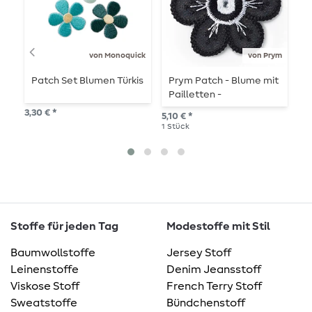
von Monoquick
von Prym
Patch Set Blumen Türkis
Prym Patch - Blume mit
P
Pailletten -
P
schwarz/weiß
3,30 € *
5,10 € *
5,6
1
Stück
1
St
Stoffe für jeden Tag
Modestoffe mit Stil
Baumwollstoffe
Jersey Stoff
Leinenstoffe
Denim Jeansstoff
Viskose Stoff
French Terry Stoff
Sweatstoffe
Bündchenstoff