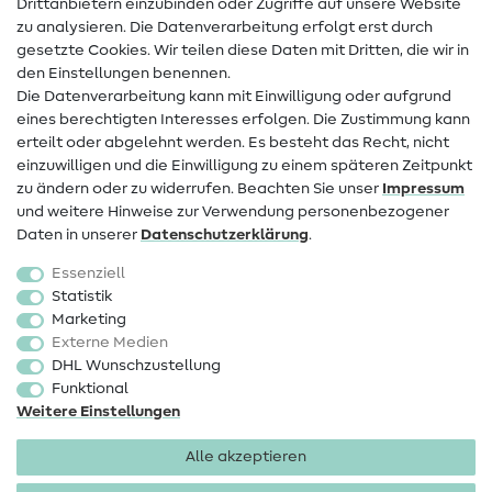
Drittanbietern einzubinden oder Zugriffe auf unsere Website
Kontakt
zu analysieren. Die Datenverarbeitung erfolgt erst durch
Infos zum Betreiberwechsel
gesetzte Cookies. Wir teilen diese Daten mit Dritten, die wir in
den Einstellungen benennen.
FAQ
Die Datenverarbeitung kann mit Einwilligung oder aufgrund
eines berechtigten Interesses erfolgen. Die Zustimmung kann
Widerrufsrecht
erteilt oder abgelehnt werden. Es besteht das Recht, nicht
Beliebt
einzuwilligen und die Einwilligung zu einem späteren Zeitpunkt
zu ändern oder zu widerrufen. Beachten Sie unser
Impressum
und weitere Hinweise zur Verwendung personenbezogener
Stoffe
Daten in unserer
Daten­schutz­erklärung
.
Nähzubehör
Essenziell
Sale
Statistik
Marketing
Schnittmuster
Externe Medien
DHL Wunschzustellung
Funktional
Weitere Einstellungen
Alle akzeptieren
Impressum
Datenschutz
AGB