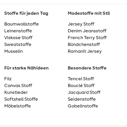
Stoffe für jeden Tag
Modestoffe mit Stil
Baumwollstoffe
Jersey Stoff
Leinenstoffe
Denim Jeansstoff
Viskose Stoff
French Terry Stoff
Sweatstoffe
Bündchenstoff
Musselin
Romanit Jersey
Für starke Nähideen
Besondere Stoffe
Filz
Tencel Stoff
Canvas Stoff
Bouclé Stoff
Kunstleder
Jacquard Stoff
Softshell Stoffe
Seidenstoffe
Möbelstoffe
Gobelinstoffe