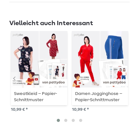
Vielleicht auch Interessant
von pattydoo
von pattydoo
Sweatkleid – Papier-
Damen Jogginghose –
K
Schnittmuster
Papier-Schnittmuster
P
10,99 € *
10,99 € *
10,