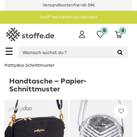
Versandkostenfrei ab 59€
Stoff-Neuheiten entdecken!
0
0
☰
Pattydoo Schnittmuster
Handtasche – Papier-
Schnittmuster