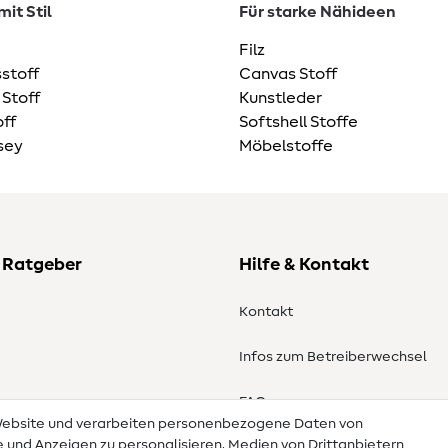
it Stil
Für starke Nähideen
Filz
stoff
Canvas Stoff
 Stoff
Kunstleder
ff
Softshell Stoffe
sey
Möbelstoffe
 Ratgeber
Hilfe & Kontakt
Kontakt
Infos zum Betreiberwechsel
en
FAQ
 Website und verarbeiten personenbezogene Daten von
te und Anzeigen zu personalisieren, Medien von Drittanbietern
Widerrufsrecht