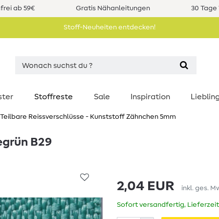
rei ab 59€
Gratis Nähanleitungen
30 Tage 
Stoff-Neuheiten entdecken!
ster
Stoffreste
Sale
Inspiration
Liebli
Teilbare Reissverschlüsse - Kunststoff Zähnchen 5mm
egrün B29
2,04 EUR
inkl. ges. M
Sofort versandfertig, Lieferzei