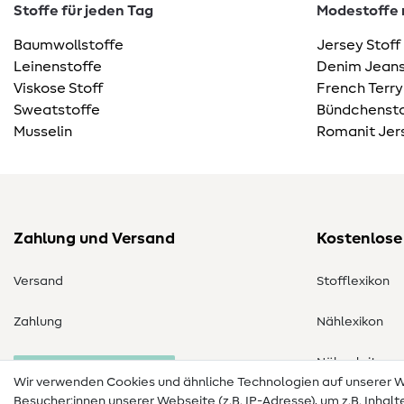
Stoffe für jeden Tag
Modestoffe m
Baumwollstoffe
Jersey Stoff
Leinenstoffe
Denim Jeans
Viskose Stoff
French Terry
Sweatstoffe
Bündchensto
Musselin
Romanit Jer
Zahlung und Versand
Kostenlose
Versand
Stofflexikon
Zahlung
Nählexikon
Nähanleitung
Bestellung widerrufen
Wir verwenden Cookies und ähnliche Technologien auf unserer
Besucher:innen unserer Webseite (z.B. IP-Adresse), um z.B. Inhal