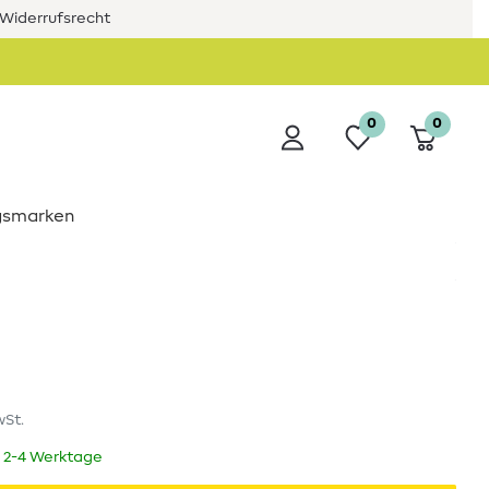
Widerrufsrecht
0
0
ngsmarken
wSt.
t 2-4 Werktage