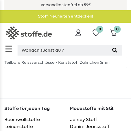
Versandkostenfrei ab 59€
Stoff-Neuheiten entdecken!
0
0
☰
Teilbare Reissverschlüsse - Kunststoff Zähnchen 5mm
Stoffe für jeden Tag
Modestoffe mit Stil
Baumwollstoffe
Jersey Stoff
Leinenstoffe
Denim Jeansstoff