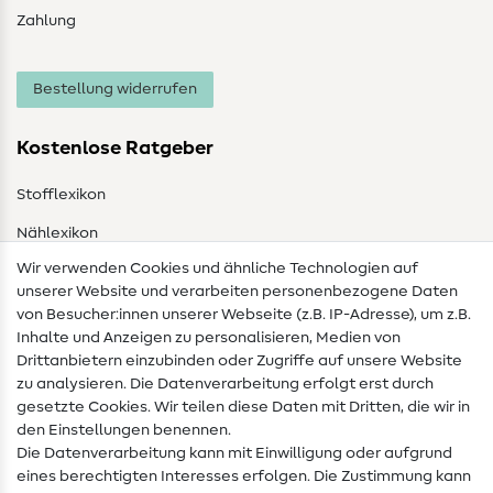
Zahlung
Bestellung widerrufen
Kostenlose Ratgeber
Stofflexikon
Nählexikon
Wir verwenden Cookies und ähnliche Technologien auf
Nähanleitungen
unserer Website und verarbeiten personenbezogene Daten
von Besucher:innen unserer Webseite (z.B. IP-Adresse), um z.B.
Hilfe & Kontakt
Inhalte und Anzeigen zu personalisieren, Medien von
Drittanbietern einzubinden oder Zugriffe auf unsere Website
Kontakt
zu analysieren. Die Datenverarbeitung erfolgt erst durch
Infos zum Betreiberwechsel
gesetzte Cookies. Wir teilen diese Daten mit Dritten, die wir in
den Einstellungen benennen.
FAQ
Die Datenverarbeitung kann mit Einwilligung oder aufgrund
eines berechtigten Interesses erfolgen. Die Zustimmung kann
Widerrufsrecht