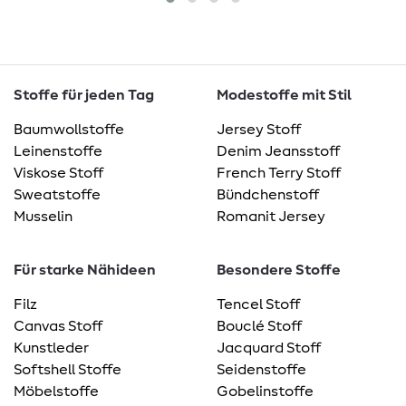
Stoffe für jeden Tag
Modestoffe mit Stil
Baumwollstoffe
Jersey Stoff
Leinenstoffe
Denim Jeansstoff
Viskose Stoff
French Terry Stoff
Sweatstoffe
Bündchenstoff
Musselin
Romanit Jersey
Für starke Nähideen
Besondere Stoffe
Filz
Tencel Stoff
Canvas Stoff
Bouclé Stoff
Kunstleder
Jacquard Stoff
Softshell Stoffe
Seidenstoffe
Möbelstoffe
Gobelinstoffe