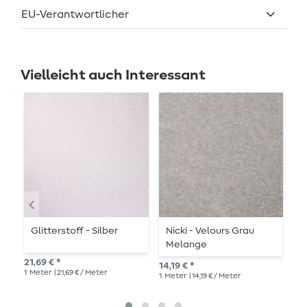
EU-Verantwortlicher
Vielleicht auch Interessant
Glitterstoff - Silber
Nicki - Velours Grau
V
Melange
G
H
21,69 € *
14,19 € *
14,
1
Meter
| 21,69 € / Meter
1
Meter
| 14,19 € / Meter
1
Me