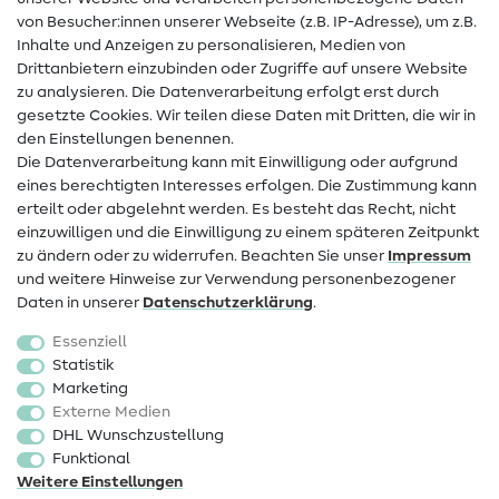
Hilfe & Kontakt
von Besucher:innen unserer Webseite (z.B. IP-Adresse), um z.B.
Inhalte und Anzeigen zu personalisieren, Medien von
Drittanbietern einzubinden oder Zugriffe auf unsere Website
Kontakt
zu analysieren. Die Datenverarbeitung erfolgt erst durch
Infos zum Betreiberwechsel
gesetzte Cookies. Wir teilen diese Daten mit Dritten, die wir in
den Einstellungen benennen.
FAQ
Die Datenverarbeitung kann mit Einwilligung oder aufgrund
eines berechtigten Interesses erfolgen. Die Zustimmung kann
Widerrufsrecht
erteilt oder abgelehnt werden. Es besteht das Recht, nicht
Beliebt
einzuwilligen und die Einwilligung zu einem späteren Zeitpunkt
zu ändern oder zu widerrufen. Beachten Sie unser
Impressum
und weitere Hinweise zur Verwendung personenbezogener
Stoffe
Daten in unserer
Daten­schutz­erklärung
.
Nähzubehör
Essenziell
Sale
Statistik
Marketing
Schnittmuster
Externe Medien
DHL Wunschzustellung
Funktional
Weitere Einstellungen