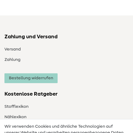
Zahlung und Versand
Versand
Zahlung
Bestellung widerrufen
Kostenlose Ratgeber
Stofflexikon
Nählexikon
Wir verwenden Cookies und ähnliche Technologien auf
Nähanleitungen
unserer Website und verarbeiten personenbezogene Daten