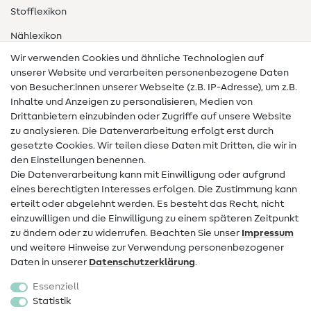
Stofflexikon
Nählexikon
Wir verwenden Cookies und ähnliche Technologien auf
Nähanleitungen
unserer Website und verarbeiten personenbezogene Daten
von Besucher:innen unserer Webseite (z.B. IP-Adresse), um z.B.
Hilfe & Kontakt
Inhalte und Anzeigen zu personalisieren, Medien von
Drittanbietern einzubinden oder Zugriffe auf unsere Website
Kontakt
zu analysieren. Die Datenverarbeitung erfolgt erst durch
Infos zum Betreiberwechsel
gesetzte Cookies. Wir teilen diese Daten mit Dritten, die wir in
den Einstellungen benennen.
FAQ
Die Datenverarbeitung kann mit Einwilligung oder aufgrund
eines berechtigten Interesses erfolgen. Die Zustimmung kann
Widerrufsrecht
erteilt oder abgelehnt werden. Es besteht das Recht, nicht
Beliebt
einzuwilligen und die Einwilligung zu einem späteren Zeitpunkt
zu ändern oder zu widerrufen. Beachten Sie unser
Impressum
und weitere Hinweise zur Verwendung personenbezogener
Stoffe
Daten in unserer
Daten­schutz­erklärung
.
Nähzubehör
Essenziell
Sale
Statistik