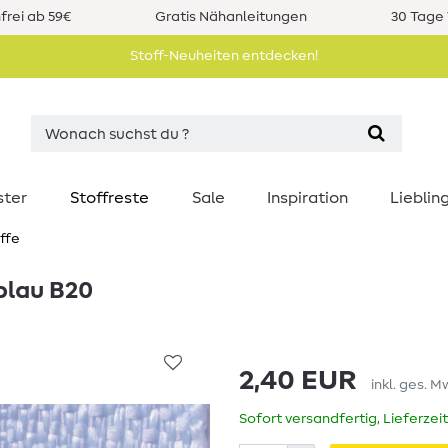
rei ab 59€
Gratis Nähanleitungen
30 Tage 
Stoff-Neuheiten entdecken!
ster
Stoffreste
Sale
Inspiration
Liebli
ffe
lblau B20
2,40 EUR
inkl. ges. M
Sofort versandfertig, Lieferzei