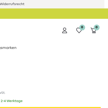
Widerrufsrecht
0
0
ngsmarken
wSt.
t 2-4 Werktage