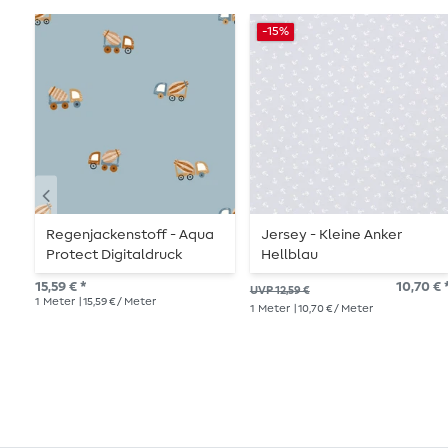
-15%
Regenjackenstoff - Aqua
Jersey - Kleine Anker
Protect Digitaldruck
Hellblau
Lastwagen Blau
15,59 € *
10,70 € 
UVP 12,59 €
1
Meter
| 15,59 € / Meter
1
Meter
| 10,70 € / Meter