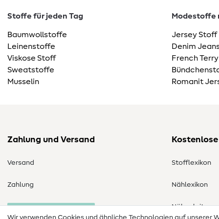
Stoffe für jeden Tag
Modestoffe m
Baumwollstoffe
Jersey Stoff
Leinenstoffe
Denim Jeans
Viskose Stoff
French Terry
Sweatstoffe
Bündchensto
Musselin
Romanit Jer
Zahlung und Versand
Kostenlose
Versand
Stofflexikon
Zahlung
Nählexikon
Nähanleitung
Bestellung widerrufen
Wir verwenden Cookies und ähnliche Technologien auf unserer