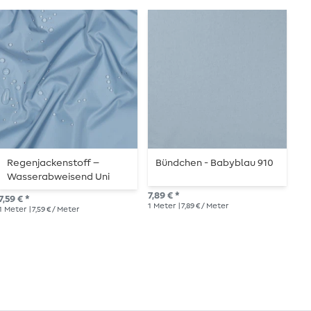
Regenjackenstoff –
Bündchen - Babyblau 910
B
Wasserabweisend Uni
Rauchblau
7,89 € *
7,9
7,59 € *
1
Meter
| 7,89 € / Meter
1
Me
1
Meter
| 7,59 € / Meter