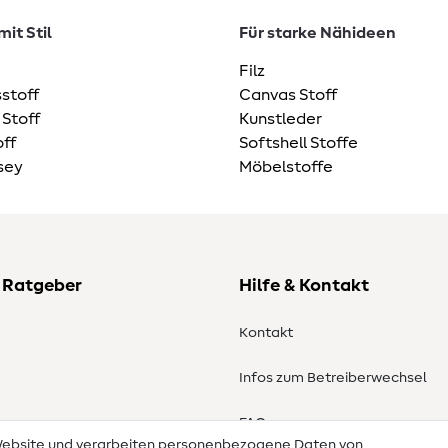
it Stil
Für starke Nähideen
Filz
stoff
Canvas Stoff
 Stoff
Kunstleder
ff
Softshell Stoffe
sey
Möbelstoffe
 Ratgeber
Hilfe & Kontakt
Kontakt
Infos zum Betreiberwechsel
en
FAQ
 Website und verarbeiten personenbezogene Daten von