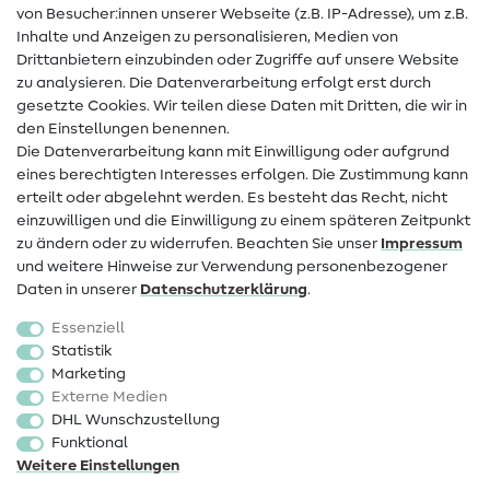
Hilfe & Kontakt
von Besucher:innen unserer Webseite (z.B. IP-Adresse), um z.B.
Inhalte und Anzeigen zu personalisieren, Medien von
Drittanbietern einzubinden oder Zugriffe auf unsere Website
Kontakt
zu analysieren. Die Datenverarbeitung erfolgt erst durch
Infos zum Betreiberwechsel
gesetzte Cookies. Wir teilen diese Daten mit Dritten, die wir in
den Einstellungen benennen.
FAQ
Die Datenverarbeitung kann mit Einwilligung oder aufgrund
eines berechtigten Interesses erfolgen. Die Zustimmung kann
Widerrufsrecht
erteilt oder abgelehnt werden. Es besteht das Recht, nicht
Beliebt
einzuwilligen und die Einwilligung zu einem späteren Zeitpunkt
zu ändern oder zu widerrufen. Beachten Sie unser
Impressum
und weitere Hinweise zur Verwendung personenbezogener
Stoffe
Daten in unserer
Daten­schutz­erklärung
.
Nähzubehör
Essenziell
Sale
Statistik
Marketing
Schnittmuster
Externe Medien
DHL Wunschzustellung
Funktional
Weitere Einstellungen