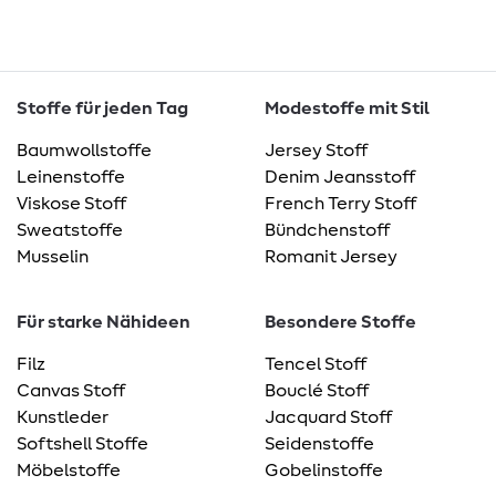
Stoffe für jeden Tag
Modestoffe mit Stil
Baumwollstoffe
Jersey Stoff
Leinenstoffe
Denim Jeansstoff
Viskose Stoff
French Terry Stoff
Sweatstoffe
Bündchenstoff
Musselin
Romanit Jersey
Für starke Nähideen
Besondere Stoffe
Filz
Tencel Stoff
Canvas Stoff
Bouclé Stoff
Kunstleder
Jacquard Stoff
Softshell Stoffe
Seidenstoffe
Möbelstoffe
Gobelinstoffe