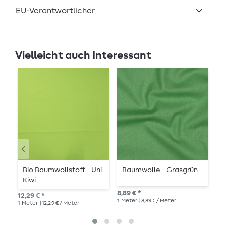
EU-Verantwortlicher
Vielleicht auch Interessant
Bio Baumwollstoff - Uni
Baumwolle - Grasgrün
W
Kiwi
U
8,89 € *
12,29 € *
29,
1
Meter
| 8,89 € / Meter
1
Meter
| 12,29 € / Meter
1
Me